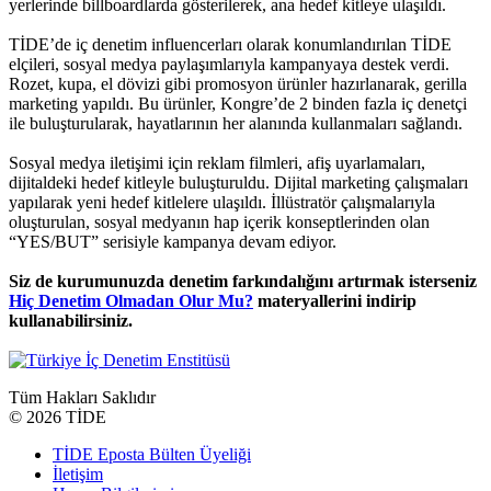
yerlerinde billboardlarda gösterilerek, ana hedef kitleye ulaşıldı.
TİDE’de iç denetim influencerları olarak konumlandırılan TİDE
elçileri, sosyal medya paylaşımlarıyla kampanyaya destek verdi.
Rozet, kupa, el dövizi gibi promosyon ürünler hazırlanarak, gerilla
marketing yapıldı. Bu ürünler, Kongre’de 2 binden fazla iç denetçi
ile buluşturularak, hayatlarının her alanında kullanmaları sağlandı.
Sosyal medya iletişimi için reklam filmleri, afiş uyarlamaları,
dijitaldeki hedef kitleyle buluşturuldu. Dijital marketing çalışmaları
yapılarak yeni hedef kitlelere ulaşıldı. İllüstratör çalışmalarıyla
oluşturulan, sosyal medyanın hap içerik konseptlerinden olan
“YES/BUT” serisiyle kampanya devam ediyor.
Siz de kurumunuzda denetim farkındalığını artırmak isterseniz
Hiç Denetim Olmadan Olur Mu?
materyallerini indirip
kullanabilirsiniz.
Tüm Hakları Saklıdır
©
2026 TİDE
TİDE Eposta Bülten Üyeliği
İletişim