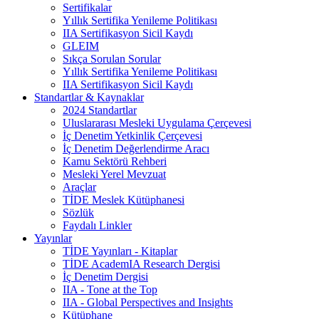
Sertifikalar
Yıllık Sertifika Yenileme Politikası
IIA Sertifikasyon Sicil Kaydı
GLEIM
Sıkça Sorulan Sorular
Yıllık Sertifika Yenileme Politikası
IIA Sertifikasyon Sicil Kaydı
Standartlar & Kaynaklar
2024 Standartlar
Uluslararası Mesleki Uygulama Çerçevesi
İç Denetim Yetkinlik Çerçevesi
İç Denetim Değerlendirme Aracı
Kamu Sektörü Rehberi
Mesleki Yerel Mevzuat
Araçlar
TİDE Meslek Kütüphanesi
Sözlük
Faydalı Linkler
Yayınlar
TİDE Yayınları - Kitaplar
TİDE AcademIA Research Dergisi
İç Denetim Dergisi
IIA - Tone at the Top
IIA - Global Perspectives and Insights
Kütüphane