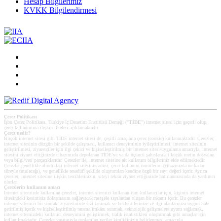
Hesap Bilgilerimiz
KVKK Bilgilendirmesi
Çerez Politikası
İşbu Çerez Politikası, Türkiye İç Denetim Enstitüsü Derneği ("
TİDE
") internet sitesi için geçerli olup,
çerez kullanımına ilişkin ilkeleri açıklamaktadır.
Çerez nedir?
Birçok internet sitesi gibi TİDE internet sitesi de, çeşitli amaçlarla çerez (cookie) kullanmaktadır. Çerezler;
internet sitesinin düzgün bir şekilde çalışması, kullanıcı deneyiminin iyileştirilmesi, internet sitesinin
geliştirilmesi, ziyaretçiler için ilgi çekici ve kişiselleştirilmiş bir internet sitesi/uygulama amacıyla, internet
sitesini ziyaret ettiğinizde cihazınızda depolanan TİDE’ye ya da üçüncü şahıslara ait küçük metin dosyaları
veya bilgi/veri parçacıklarıdır. Çerezler ile, internet sitesine ait kullanım bilgileriniz elde edilmektedir.
Çerezler genellikle alındıkları internet sitesinin adını, çerez kullanım ömürlerini (cihazınızda ne kadar
süreyle tutulacağı), ve genellikle tesadüfî şekilde oluşturulan kendine özgü bir sayı değeri içerir. Ayrıca
çerezler, internet sitesine ilişkin tercihlerinizin, siteyi tekrar ziyaret ettiğinizde hatırlanmasında da yardımcı
olurlar.
Çerezlerin kullanım amacı
Internet sitemizde kullanılan çerezler, internet sitemizi kullanan tüm kullanıcılar için, kişinin internet
sitesindeki kesintisiz dolaşmasını sağlayacak rastgele sayılardan oluşan bir rakamı içerir. Bu çerezler
internet sitemizi bir sonraki ziyaretinizde sizi tanımak ve beklentilerinize ve ilgi alanlarınıza uygun hale
getirilmiş içerik ve kişiselleştirilmiş tarama imkânı sunmak, teknolojik gelişmelere uyum sağlamak,
internet sitemizdeki kullanıcı deneyimini geliştirmek, trafik istatistikleri oluşturmak gibi amaçlar için
kullanılmaktadır. Çerezler vasıtasıyla toplanılan veriler kimliğinizin belirlenmesi amacıyla