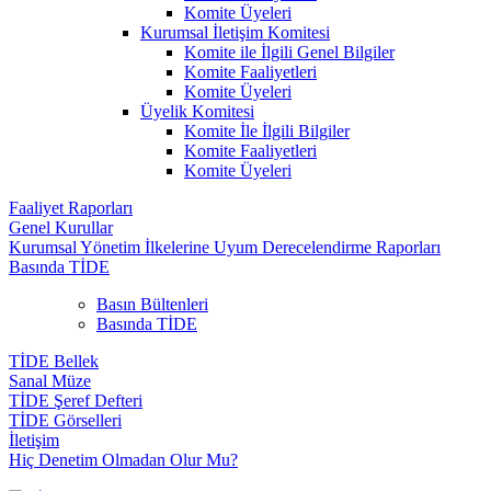
Komite Üyeleri
Kurumsal İletişim Komitesi
Komite ile İlgili Genel Bilgiler
Komite Faaliyetleri
Komite Üyeleri
Üyelik Komitesi
Komite İle İlgili Bilgiler
Komite Faaliyetleri
Komite Üyeleri
Faaliyet Raporları
Genel Kurullar
Kurumsal Yönetim İlkelerine Uyum Derecelendirme Raporları
Basında TİDE
Basın Bültenleri
Basında TİDE
TİDE Bellek
Sanal Müze
TİDE Şeref Defteri
TİDE Görselleri
İletişim
Hiç Denetim Olmadan Olur Mu?