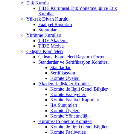
Etik Kurulu
TİDE Kurumsal Etik Yönetmeliği ve Etik
Kurallar
Yüksek Divan Kurulu
Faaliyet Raporları
Sunumlar
Yürütme Kurulları
TİDE Akademi
TİDE Medya
Çalışma Komiteleri
Çalışma Komiteleri Başvuru Formu
Standartlar ve Sertifikasyon Komitesi
Standartlar
Sertifikasyon
Komite Üyeleri
Akademik İlişkiler Komitesi
Komite ile İlgili Genel Bilgiler
Komite Faaliyetleri
Komite Faaliyet Raporları
IIA Sunumları
Komite Üyeleri
Komite Yönetmeliği
Kurumsal Yönetim Komitesi
Komite ile İlgili Genel Bilgiler
Komite Faaliyetleri