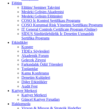
Eğitim
Eğitim/ Seminer Takvimi
Mesleki Gelişim Akademisi
Mesleki Gelişim Eğitimleri
COSO İç Kontrol Sertifikası Programı
COSO Kurumsal Risk Yönetimi Sertifikası Programı
IT General Controls Certificate Program (Online)
SİDUS Sürdürülebilirlik İç Denetim Uzmanlığı
Sertifika Programı
Etkinlikler
Kongre
TİDEx Söyleşileri
Akademik Forum
Gelecek Zirvesi
Farkındalık Ödül Törenleri
Toplantılar
Kamu Konferansı
Denetim Kulüpleri
Diğer Etkinlikler
Audit Fest
Kariyer Merkezi
Kariyer Merkezi
Güncel Kariyer Fırsatları
Hakkımızda
Vizyon & Misyon & Stratejik Hedefler