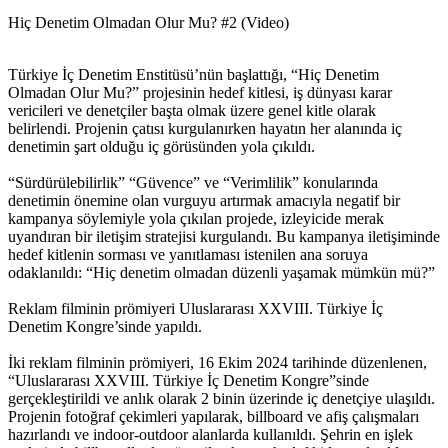
Hiç Denetim Olmadan Olur Mu? #2 (Video)
Türkiye İç Denetim Enstitüsü’nün başlattığı, “Hiç Denetim
Olmadan Olur Mu?” projesinin hedef kitlesi, iş dünyası karar
vericileri ve denetçiler başta olmak üzere genel kitle olarak
belirlendi. Projenin çatısı kurgulanırken hayatın her alanında iç
denetimin şart olduğu iç görüsünden yola çıkıldı.
“Sürdürülebilirlik” “Güvence” ve “Verimlilik” konularında
denetimin önemine olan vurguyu artırmak amacıyla negatif bir
kampanya söylemiyle yola çıkılan projede, izleyicide merak
uyandıran bir iletişim stratejisi kurgulandı. Bu kampanya iletişiminde
hedef kitlenin sorması ve yanıtlaması istenilen ana soruya
odaklanıldı: “Hiç denetim olmadan düzenli yaşamak mümkün mü?”
Reklam filminin prömiyeri Uluslararası XXVIII. Türkiye İç
Denetim Kongre’sinde yapıldı.
İki reklam filminin prömiyeri, 16 Ekim 2024 tarihinde düzenlenen,
“Uluslararası XXVIII. Türkiye İç Denetim Kongre”sinde
gerçekleştirildi ve anlık olarak 2 binin üzerinde iç denetçiye ulaşıldı.
Projenin fotoğraf çekimleri yapılarak, billboard ve afiş çalışmaları
hazırlandı ve indoor-outdoor alanlarda kullanıldı. Şehrin en işlek