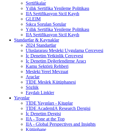
Sertifikalar
Yıllık Sertifika Yenileme Politikası
IIA Sertifikasyon Sicil Kaydı
GLEIM
Sıkça Sorulan Sorular
Yıllık Sertifika Yenileme Politikası
IIA Sertifikasyon Sicil Kaydı
Standartlar & Kaynaklar
2024 Standartlar
Uluslararası Mesleki Uygulama Çerçevesi
İç Denetim Yetkinlik Çerçevesi
İç Denetim Değerlendirme Aracı
Kamu Sektörü Rehberi
Mesleki Yerel Mevzuat
Araçlar
TİDE Meslek Kütüphanesi
Sözlük
Faydalı Linkler
Yayınlar
TİDE Yayınları - Kitaplar
TİDE AcademIA Research Dergisi
İç Denetim Dergisi
IIA - Tone at the Top
IIA - Global Perspectives and Insights
Kütüphane