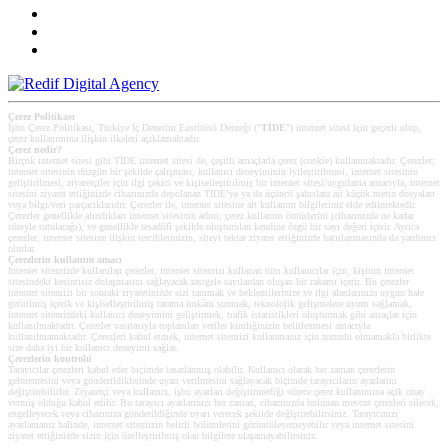
Çerez Politikası
İşbu Çerez Politikası, Türkiye İç Denetim Enstitüsü Derneği ("
TİDE
") internet sitesi için geçerli olup,
çerez kullanımına ilişkin ilkeleri açıklamaktadır.
Çerez nedir?
Birçok internet sitesi gibi TİDE internet sitesi de, çeşitli amaçlarla çerez (cookie) kullanmaktadır. Çerezler;
internet sitesinin düzgün bir şekilde çalışması, kullanıcı deneyiminin iyileştirilmesi, internet sitesinin
geliştirilmesi, ziyaretçiler için ilgi çekici ve kişiselleştirilmiş bir internet sitesi/uygulama amacıyla, internet
sitesini ziyaret ettiğinizde cihazınızda depolanan TİDE’ye ya da üçüncü şahıslara ait küçük metin dosyaları
veya bilgi/veri parçacıklarıdır. Çerezler ile, internet sitesine ait kullanım bilgileriniz elde edilmektedir.
Çerezler genellikle alındıkları internet sitesinin adını, çerez kullanım ömürlerini (cihazınızda ne kadar
süreyle tutulacağı), ve genellikle tesadüfî şekilde oluşturulan kendine özgü bir sayı değeri içerir. Ayrıca
çerezler, internet sitesine ilişkin tercihlerinizin, siteyi tekrar ziyaret ettiğinizde hatırlanmasında da yardımcı
olurlar.
Çerezlerin kullanım amacı
Internet sitemizde kullanılan çerezler, internet sitemizi kullanan tüm kullanıcılar için, kişinin internet
sitesindeki kesintisiz dolaşmasını sağlayacak rastgele sayılardan oluşan bir rakamı içerir. Bu çerezler
internet sitemizi bir sonraki ziyaretinizde sizi tanımak ve beklentilerinize ve ilgi alanlarınıza uygun hale
getirilmiş içerik ve kişiselleştirilmiş tarama imkânı sunmak, teknolojik gelişmelere uyum sağlamak,
internet sitemizdeki kullanıcı deneyimini geliştirmek, trafik istatistikleri oluşturmak gibi amaçlar için
kullanılmaktadır. Çerezler vasıtasıyla toplanılan veriler kimliğinizin belirlenmesi amacıyla
kullanılmamaktadır. Çerezleri kabul etmek, internet sitemizi kullanmanız için zorunlu olmamakla birlikte
size daha iyi bir kullanıcı deneyimi sağlar.
Çerezlerin kontrolü
Tarayıcılar çerezleri kabul eder biçimde tasarlanmış olabilir. Kullanıcı olarak her zaman çerezlerin
gelmemesini veya gönderildiklerinde uyarı verilmesini sağlayacak biçimde tarayıcıların ayarlarını
değiştirebilirler. Ziyaretçi veya kullanıcı, işbu ayarları değiştirmediği sürece çerez kullanımına açık onay
vermiş olduğu kabul edilir. Bu tarayıcı ayarlarınızı her zaman, cihazınızda bulunan mevcut çerezleri silecek,
engelleyecek veya cihazınıza gönderildiğinde uyarı verecek şekilde değiştirebilirsiniz. Tarayıcınızı
ayarlamanız halinde, internet sitemizin belirli bölümlerini görüntüleyemeyebilir veya internet sitesini
ziyaret ettiğinizde sizin için özelleştirilmiş olan bilgilere ulaşamayabilirsiniz.