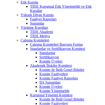
Etik Kurulu
TİDE Kurumsal Etik Yönetmeliği ve Etik
Kurallar
Yüksek Divan Kurulu
Faaliyet Raporları
Sunumlar
Yürütme Kurulları
TİDE Akademi
TİDE Medya
Çalışma Komiteleri
Çalışma Komiteleri Başvuru Formu
Standartlar ve Sertifikasyon Komitesi
Standartlar
Sertifikasyon
Komite Üyeleri
Akademik İlişkiler Komitesi
Komite ile İlgili Genel Bilgiler
Komite Faaliyetleri
Komite Faaliyet Raporları
IIA Sunumları
Komite Üyeleri
Komite Yönetmeliği
Kurumsal Yönetim Komitesi
Komite ile İlgili Genel Bilgiler
Komite Faaliyetleri