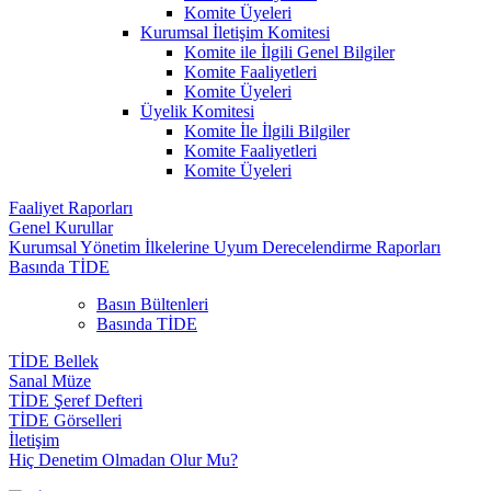
Komite Üyeleri
Kurumsal İletişim Komitesi
Komite ile İlgili Genel Bilgiler
Komite Faaliyetleri
Komite Üyeleri
Üyelik Komitesi
Komite İle İlgili Bilgiler
Komite Faaliyetleri
Komite Üyeleri
Faaliyet Raporları
Genel Kurullar
Kurumsal Yönetim İlkelerine Uyum Derecelendirme Raporları
Basında TİDE
Basın Bültenleri
Basında TİDE
TİDE Bellek
Sanal Müze
TİDE Şeref Defteri
TİDE Görselleri
İletişim
Hiç Denetim Olmadan Olur Mu?