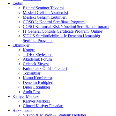
Eğitim
Eğitim/ Seminer Takvimi
Mesleki Gelişim Akademisi
Mesleki Gelişim Eğitimleri
COSO İç Kontrol Sertifikası Programı
COSO Kurumsal Risk Yönetimi Sertifikası Programı
IT General Controls Certificate Program (Online)
SİDUS Sürdürülebilirlik İç Denetim Uzmanlığı
Sertifika Programı
Etkinlikler
Kongre
TİDEx Söyleşileri
Akademik Forum
Gelecek Zirvesi
Farkındalık Ödül Törenleri
Toplantılar
Kamu Konferansı
Denetim Kulüpleri
Diğer Etkinlikler
Audit Fest
Kariyer Merkezi
Kariyer Merkezi
Güncel Kariyer Fırsatları
Hakkımızda
Vizyon & Misyon & Stratejik Hedefler