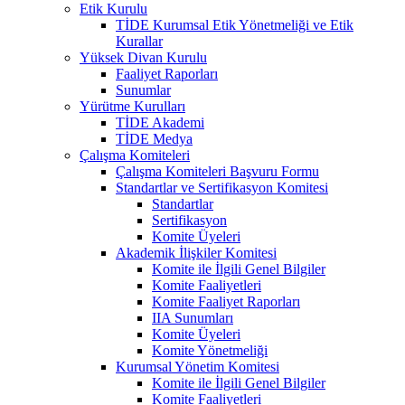
Etik Kurulu
TİDE Kurumsal Etik Yönetmeliği ve Etik
Kurallar
Yüksek Divan Kurulu
Faaliyet Raporları
Sunumlar
Yürütme Kurulları
TİDE Akademi
TİDE Medya
Çalışma Komiteleri
Çalışma Komiteleri Başvuru Formu
Standartlar ve Sertifikasyon Komitesi
Standartlar
Sertifikasyon
Komite Üyeleri
Akademik İlişkiler Komitesi
Komite ile İlgili Genel Bilgiler
Komite Faaliyetleri
Komite Faaliyet Raporları
IIA Sunumları
Komite Üyeleri
Komite Yönetmeliği
Kurumsal Yönetim Komitesi
Komite ile İlgili Genel Bilgiler
Komite Faaliyetleri