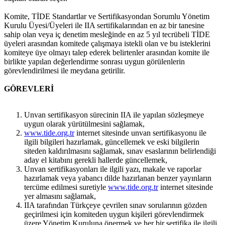
Komite, TİDE Standartlar ve Sertifikasyondan Sorumlu Yönetim
Kurulu Üyesi/Üyeleri ile IIA sertifikalarından en az bir tanesine
sahip olan veya iç denetim mesleğinde en az 5 yıl tecrübeli TİDE
üyeleri arasından komitede çalışmaya istekli olan ve bu isteklerini
komiteye üye olmayı talep ederek belirtenler arasından komite ile
birlikte yapılan değerlendirme sonrası uygun görülenlerin
görevlendirilmesi ile meydana getirilir.
GÖREVLERİ
Unvan sertifikasyon sürecinin IIA ile yapılan sözleşmeye
uygun olarak yürütülmesini sağlamak,
www.tide.org.tr
internet sitesinde unvan sertifikasyonu ile
ilgili bilgileri hazırlamak, güncellemek ve eski bilgilerin
siteden kaldırılmasını sağlamak, sınav esaslarının belirlendiği
aday el kitabını gerekli hallerde güncellemek,
Unvan sertifikasyonları ile ilgili yazı, makale ve raporlar
hazırlamak veya yabancı dilde hazırlanan benzer yayınların
tercüme edilmesi suretiyle
www.tide.org.tr
internet sitesinde
yer almasını sağlamak,
IIA tarafından Türkçeye çevrilen sınav sorularının gözden
geçirilmesi için komiteden uygun kişileri görevlendirmek
üzere Yönetim Kuruluna önermek ve her bir sertifika ile ilgili