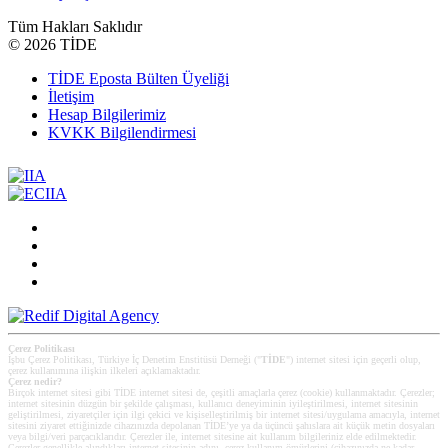
Tüm Hakları Saklıdır
©
2026 TİDE
TİDE Eposta Bülten Üyeliği
İletişim
Hesap Bilgilerimiz
KVKK Bilgilendirmesi
Çerez Politikası
İşbu Çerez Politikası, Türkiye İç Denetim Enstitüsü Derneği ("
TİDE
") internet sitesi için geçerli olup,
çerez kullanımına ilişkin ilkeleri açıklamaktadır.
Çerez nedir?
Birçok internet sitesi gibi TİDE internet sitesi de, çeşitli amaçlarla çerez (cookie) kullanmaktadır. Çerezler;
internet sitesinin düzgün bir şekilde çalışması, kullanıcı deneyiminin iyileştirilmesi, internet sitesinin
geliştirilmesi, ziyaretçiler için ilgi çekici ve kişiselleştirilmiş bir internet sitesi/uygulama amacıyla, internet
sitesini ziyaret ettiğinizde cihazınızda depolanan TİDE’ye ya da üçüncü şahıslara ait küçük metin dosyaları
veya bilgi/veri parçacıklarıdır. Çerezler ile, internet sitesine ait kullanım bilgileriniz elde edilmektedir.
Çerezler genellikle alındıkları internet sitesinin adını, çerez kullanım ömürlerini (cihazınızda ne kadar