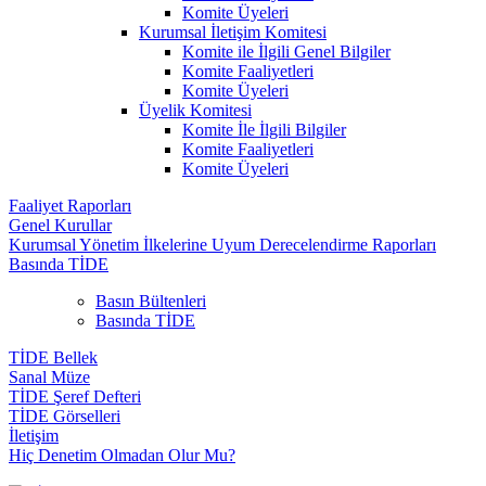
Komite Üyeleri
Kurumsal İletişim Komitesi
Komite ile İlgili Genel Bilgiler
Komite Faaliyetleri
Komite Üyeleri
Üyelik Komitesi
Komite İle İlgili Bilgiler
Komite Faaliyetleri
Komite Üyeleri
Faaliyet Raporları
Genel Kurullar
Kurumsal Yönetim İlkelerine Uyum Derecelendirme Raporları
Basında TİDE
Basın Bültenleri
Basında TİDE
TİDE Bellek
Sanal Müze
TİDE Şeref Defteri
TİDE Görselleri
İletişim
Hiç Denetim Olmadan Olur Mu?