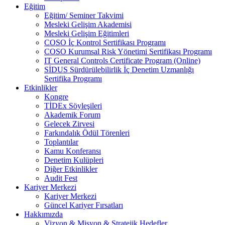
Eğitim
Eğitim/ Seminer Takvimi
Mesleki Gelişim Akademisi
Mesleki Gelişim Eğitimleri
COSO İç Kontrol Sertifikası Programı
COSO Kurumsal Risk Yönetimi Sertifikası Programı
IT General Controls Certificate Program (Online)
SİDUS Sürdürülebilirlik İç Denetim Uzmanlığı
Sertifika Programı
Etkinlikler
Kongre
TİDEx Söyleşileri
Akademik Forum
Gelecek Zirvesi
Farkındalık Ödül Törenleri
Toplantılar
Kamu Konferansı
Denetim Kulüpleri
Diğer Etkinlikler
Audit Fest
Kariyer Merkezi
Kariyer Merkezi
Güncel Kariyer Fırsatları
Hakkımızda
Vizyon & Misyon & Stratejik Hedefler