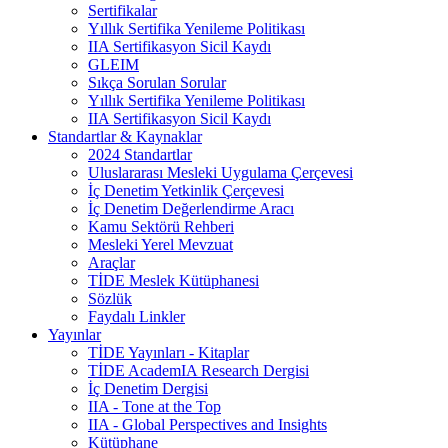
Sertifikalar
Yıllık Sertifika Yenileme Politikası
IIA Sertifikasyon Sicil Kaydı
GLEIM
Sıkça Sorulan Sorular
Yıllık Sertifika Yenileme Politikası
IIA Sertifikasyon Sicil Kaydı
Standartlar & Kaynaklar
2024 Standartlar
Uluslararası Mesleki Uygulama Çerçevesi
İç Denetim Yetkinlik Çerçevesi
İç Denetim Değerlendirme Aracı
Kamu Sektörü Rehberi
Mesleki Yerel Mevzuat
Araçlar
TİDE Meslek Kütüphanesi
Sözlük
Faydalı Linkler
Yayınlar
TİDE Yayınları - Kitaplar
TİDE AcademIA Research Dergisi
İç Denetim Dergisi
IIA - Tone at the Top
IIA - Global Perspectives and Insights
Kütüphane