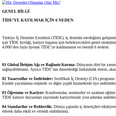
GENEL BİLGİ
TİDE’YE KATILMAK İÇİN 6 NEDEN
Türkiye İç Denetim Enstitüsü (TİDE), iç denetim mesleğinin gelişimin
için TİDE üyeliği, kariyer başarısı için belirleyecekleri genel strate
4.000’den fazla üyenin TİDE’ye katılmasının en önemli 6 nedeni:
01 Global İletişim Ağı ve Bağlantı Kurma:
Dünyanın dört bir yanında
sağlayabilirsiniz. Ayrıca TİDE’nin düzenlediği farkındalık töreni, akade
02 Tasarruflar ve İndirimler:
Sertifikalı İç Denetçi (CIA) programı 
Enstitü yayınlarına erişimde ve diğer çeşitli hizmetlerde üye indirimleri 
03 Öğrenme ve Kariyer:
Konferanslar, seminerler ve uzaktan eğitim f
TİDE kariyer duyuruları sayesinde kariyerinizde yeni adımlar atabilirs
04 Standartlar ve Rehberlik:
Dünya çapında iç denetçileri etkileyen 
ederek daha etkili ve verimli olabilirsiniz.