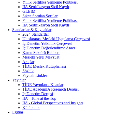
Yıllık Sertifika Yenileme Politikası
IIA Sertifikasyon Sicil Kaydı
GLEIM
Sıkça Sorulan Sorular
Yıllık Sertifika Yenileme Politikası
IIA Sertifikasyon Sicil Kaydı
Standartlar & Kaynaklar
2024 Standartlar
Uluslararası Mesleki Uygulama Çerçevesi
İç Denetim Yetkinlik Çerçevesi
İç Denetim Değerlendirme Aracı
Kamu Sektörü Rehberi
Mesleki Yerel Mevzuat
Araçlar
TİDE Meslek Kütüphanesi
Sözlük
Faydalı Linkler
Yayınlar
TİDE Yayınları - Kitaplar
TİDE AcademIA Research Dergisi
İç Denetim Dergisi
IIA - Tone at the Top
IIA - Global Perspectives and Insights
Kütüphane
Eğitim