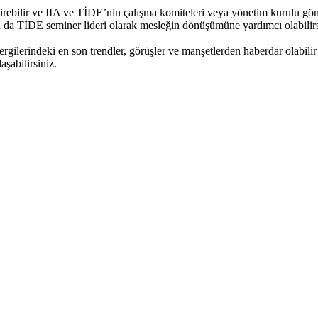
ştirebilir ve IIA ve TİDE’nin çalışma komiteleri veya yönetim kurulu gön
 da TİDE seminer lideri olarak mesleğin dönüşümüne yardımcı olabilirs
gilerindeki en son trendler, görüşler ve manşetlerden haberdar olabilir 
şabilirsiniz.