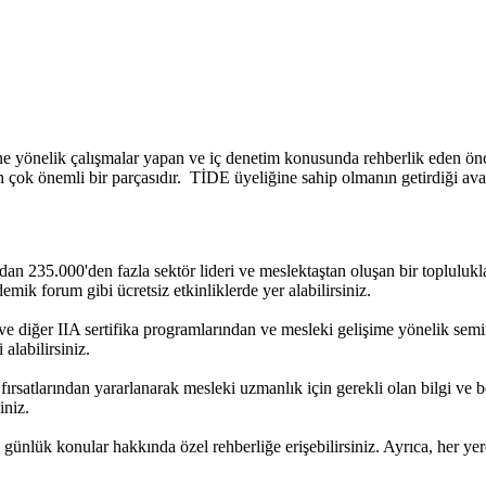
e yönelik çalışmalar yapan ve iç denetim konusunda rehberlik eden önc
jinin çok önemli bir parçasıdır. TİDE üyeliğine sahip olmanın getirdiği a
n 235.000'den fazla sektör lideri ve meslektaştan oluşan bir toplulukla
mik forum gibi ücretsiz etkinliklerde yer alabilirsiniz.
ve diğer IIA sertifika programlarından ve mesleki gelişime yönelik semi
alabilirsiniz.
ırsatlarından yararlanarak mesleki uzmanlık için gerekli olan bilgi ve be
iniz.
günlük konular hakkında özel rehberliğe erişebilirsiniz. Ayrıca, her yerd