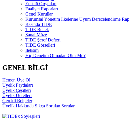
Enstitü Organları
Faaliyet Raporları
Genel Kurullar
Kurumsal Yönetim İlkelerine Uyum Derecelendirme Rapo
Basında TİDE
TİDE Bellek
Sanal Müze
TİDE Şeref Defteri
TİDE Görselleri
İletişim
Hiç Denetim Olmadan Olur Mu?
GENEL BİLGİ
Hemen Üye Ol
Üyelik Faydaları
Üyelik Çeşitleri
Üyelik Ücretleri
Gerekli Belgeler
Üyelik Hakkında Sıkça Sorulan Sorular