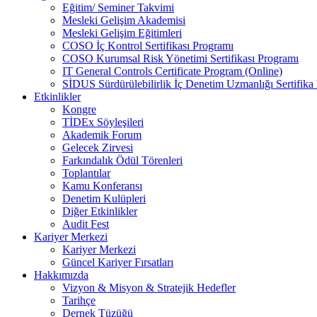
Eğitim/ Seminer Takvimi
Mesleki Gelişim Akademisi
Mesleki Gelişim Eğitimleri
COSO İç Kontrol Sertifikası Programı
COSO Kurumsal Risk Yönetimi Sertifikası Programı
IT General Controls Certificate Program (Online)
SİDUS Sürdürülebilirlik İç Denetim Uzmanlığı Sertifika
Etkinlikler
Kongre
TİDEx Söyleşileri
Akademik Forum
Gelecek Zirvesi
Farkındalık Ödül Törenleri
Toplantılar
Kamu Konferansı
Denetim Kulüpleri
Diğer Etkinlikler
Audit Fest
Kariyer Merkezi
Kariyer Merkezi
Güncel Kariyer Fırsatları
Hakkımızda
Vizyon & Misyon & Stratejik Hedefler
Tarihçe
Dernek Tüzüğü