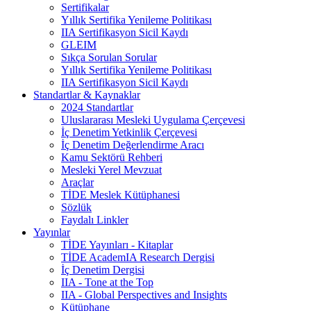
Sertifikalar
Yıllık Sertifika Yenileme Politikası
IIA Sertifikasyon Sicil Kaydı
GLEIM
Sıkça Sorulan Sorular
Yıllık Sertifika Yenileme Politikası
IIA Sertifikasyon Sicil Kaydı
Standartlar & Kaynaklar
2024 Standartlar
Uluslararası Mesleki Uygulama Çerçevesi
İç Denetim Yetkinlik Çerçevesi
İç Denetim Değerlendirme Aracı
Kamu Sektörü Rehberi
Mesleki Yerel Mevzuat
Araçlar
TİDE Meslek Kütüphanesi
Sözlük
Faydalı Linkler
Yayınlar
TİDE Yayınları - Kitaplar
TİDE AcademIA Research Dergisi
İç Denetim Dergisi
IIA - Tone at the Top
IIA - Global Perspectives and Insights
Kütüphane