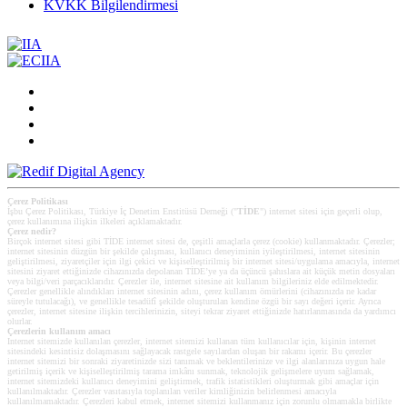
KVKK Bilgilendirmesi
Çerez Politikası
İşbu Çerez Politikası, Türkiye İç Denetim Enstitüsü Derneği ("
TİDE
") internet sitesi için geçerli olup,
çerez kullanımına ilişkin ilkeleri açıklamaktadır.
Çerez nedir?
Birçok internet sitesi gibi TİDE internet sitesi de, çeşitli amaçlarla çerez (cookie) kullanmaktadır. Çerezler;
internet sitesinin düzgün bir şekilde çalışması, kullanıcı deneyiminin iyileştirilmesi, internet sitesinin
geliştirilmesi, ziyaretçiler için ilgi çekici ve kişiselleştirilmiş bir internet sitesi/uygulama amacıyla, internet
sitesini ziyaret ettiğinizde cihazınızda depolanan TİDE’ye ya da üçüncü şahıslara ait küçük metin dosyaları
veya bilgi/veri parçacıklarıdır. Çerezler ile, internet sitesine ait kullanım bilgileriniz elde edilmektedir.
Çerezler genellikle alındıkları internet sitesinin adını, çerez kullanım ömürlerini (cihazınızda ne kadar
süreyle tutulacağı), ve genellikle tesadüfî şekilde oluşturulan kendine özgü bir sayı değeri içerir. Ayrıca
çerezler, internet sitesine ilişkin tercihlerinizin, siteyi tekrar ziyaret ettiğinizde hatırlanmasında da yardımcı
olurlar.
Çerezlerin kullanım amacı
Internet sitemizde kullanılan çerezler, internet sitemizi kullanan tüm kullanıcılar için, kişinin internet
sitesindeki kesintisiz dolaşmasını sağlayacak rastgele sayılardan oluşan bir rakamı içerir. Bu çerezler
internet sitemizi bir sonraki ziyaretinizde sizi tanımak ve beklentilerinize ve ilgi alanlarınıza uygun hale
getirilmiş içerik ve kişiselleştirilmiş tarama imkânı sunmak, teknolojik gelişmelere uyum sağlamak,
internet sitemizdeki kullanıcı deneyimini geliştirmek, trafik istatistikleri oluşturmak gibi amaçlar için
kullanılmaktadır. Çerezler vasıtasıyla toplanılan veriler kimliğinizin belirlenmesi amacıyla
kullanılmamaktadır. Çerezleri kabul etmek, internet sitemizi kullanmanız için zorunlu olmamakla birlikte