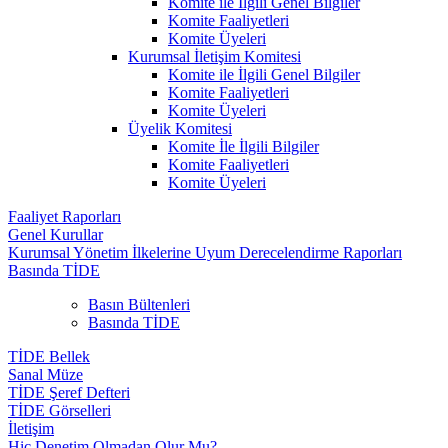
Komite ile İlgili Genel Bilgiler
Komite Faaliyetleri
Komite Üyeleri
Kurumsal İletişim Komitesi
Komite ile İlgili Genel Bilgiler
Komite Faaliyetleri
Komite Üyeleri
Üyelik Komitesi
Komite İle İlgili Bilgiler
Komite Faaliyetleri
Komite Üyeleri
Faaliyet Raporları
Genel Kurullar
Kurumsal Yönetim İlkelerine Uyum Derecelendirme Raporları
Basında TİDE
Basın Bültenleri
Basında TİDE
TİDE Bellek
Sanal Müze
TİDE Şeref Defteri
TİDE Görselleri
İletişim
Hiç Denetim Olmadan Olur Mu?