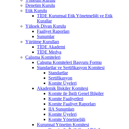
Yönetim Kurulu
Denetim Kurulu
Etik Kurulu
TİDE Kurumsal Etik Yönetmeliği ve Etik
Kurallar
Yüksek Divan Kurulu
Faaliyet Raporları
Sunumlar
Yürütme Kurulları
TİDE Akademi
TİDE Medya
Çalışma Komiteleri
Çalışma Komiteleri Başvuru Formu
Standartlar ve Sertifikasyon Komitesi
Standartlar
Sertifikasyon
Komite Üyeleri
Akademik İlişkiler Komitesi
Komite ile İlgili Genel Bilgiler
Komite Faaliyetleri
Komite Faaliyet Raporları
IIA Sunumları
Komite Üyeleri
Komite Yönetmeliği
Kurumsal Yönetim Komitesi