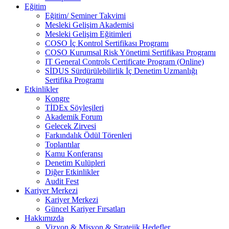
Eğitim
Eğitim/ Seminer Takvimi
Mesleki Gelişim Akademisi
Mesleki Gelişim Eğitimleri
COSO İç Kontrol Sertifikası Programı
COSO Kurumsal Risk Yönetimi Sertifikası Programı
IT General Controls Certificate Program (Online)
SİDUS Sürdürülebilirlik İç Denetim Uzmanlığı
Sertifika Programı
Etkinlikler
Kongre
TİDEx Söyleşileri
Akademik Forum
Gelecek Zirvesi
Farkındalık Ödül Törenleri
Toplantılar
Kamu Konferansı
Denetim Kulüpleri
Diğer Etkinlikler
Audit Fest
Kariyer Merkezi
Kariyer Merkezi
Güncel Kariyer Fırsatları
Hakkımızda
Vizyon & Misyon & Stratejik Hedefler