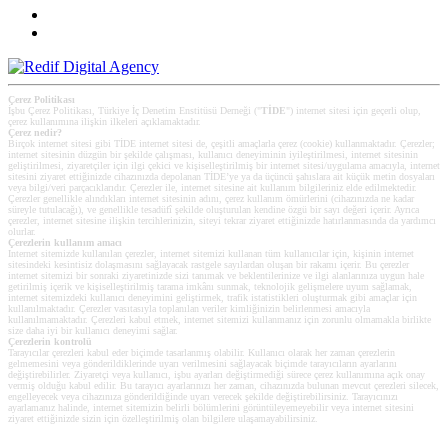
Çerez Politikası
İşbu Çerez Politikası, Türkiye İç Denetim Enstitüsü Derneği ("
TİDE
") internet sitesi için geçerli olup,
çerez kullanımına ilişkin ilkeleri açıklamaktadır.
Çerez nedir?
Birçok internet sitesi gibi TİDE internet sitesi de, çeşitli amaçlarla çerez (cookie) kullanmaktadır. Çerezler;
internet sitesinin düzgün bir şekilde çalışması, kullanıcı deneyiminin iyileştirilmesi, internet sitesinin
geliştirilmesi, ziyaretçiler için ilgi çekici ve kişiselleştirilmiş bir internet sitesi/uygulama amacıyla, internet
sitesini ziyaret ettiğinizde cihazınızda depolanan TİDE’ye ya da üçüncü şahıslara ait küçük metin dosyaları
veya bilgi/veri parçacıklarıdır. Çerezler ile, internet sitesine ait kullanım bilgileriniz elde edilmektedir.
Çerezler genellikle alındıkları internet sitesinin adını, çerez kullanım ömürlerini (cihazınızda ne kadar
süreyle tutulacağı), ve genellikle tesadüfî şekilde oluşturulan kendine özgü bir sayı değeri içerir. Ayrıca
çerezler, internet sitesine ilişkin tercihlerinizin, siteyi tekrar ziyaret ettiğinizde hatırlanmasında da yardımcı
olurlar.
Çerezlerin kullanım amacı
Internet sitemizde kullanılan çerezler, internet sitemizi kullanan tüm kullanıcılar için, kişinin internet
sitesindeki kesintisiz dolaşmasını sağlayacak rastgele sayılardan oluşan bir rakamı içerir. Bu çerezler
internet sitemizi bir sonraki ziyaretinizde sizi tanımak ve beklentilerinize ve ilgi alanlarınıza uygun hale
getirilmiş içerik ve kişiselleştirilmiş tarama imkânı sunmak, teknolojik gelişmelere uyum sağlamak,
internet sitemizdeki kullanıcı deneyimini geliştirmek, trafik istatistikleri oluşturmak gibi amaçlar için
kullanılmaktadır. Çerezler vasıtasıyla toplanılan veriler kimliğinizin belirlenmesi amacıyla
kullanılmamaktadır. Çerezleri kabul etmek, internet sitemizi kullanmanız için zorunlu olmamakla birlikte
size daha iyi bir kullanıcı deneyimi sağlar.
Çerezlerin kontrolü
Tarayıcılar çerezleri kabul eder biçimde tasarlanmış olabilir. Kullanıcı olarak her zaman çerezlerin
gelmemesini veya gönderildiklerinde uyarı verilmesini sağlayacak biçimde tarayıcıların ayarlarını
değiştirebilirler. Ziyaretçi veya kullanıcı, işbu ayarları değiştirmediği sürece çerez kullanımına açık onay
vermiş olduğu kabul edilir. Bu tarayıcı ayarlarınızı her zaman, cihazınızda bulunan mevcut çerezleri silecek,
engelleyecek veya cihazınıza gönderildiğinde uyarı verecek şekilde değiştirebilirsiniz. Tarayıcınızı
ayarlamanız halinde, internet sitemizin belirli bölümlerini görüntüleyemeyebilir veya internet sitesini
ziyaret ettiğinizde sizin için özelleştirilmiş olan bilgilere ulaşamayabilirsiniz.