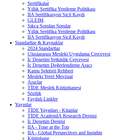
Sertifikalar
Yıllık Sertifika Yenileme Politikası
IIA Sertifikasyon Sicil Kaydı
GLEIM
Sıkça Sorulan Sorular
Yıllık Sertifika Yenileme Politikası
IIA Sertifikasyon Sicil Kaydı
Standartlar & Kaynaklar
2024 Standartlar
Uluslararası Mesleki Uygulama Çerçevesi
İç Denetim Yetkinlik Çerçevesi
İç Denetim Değerlendirme Aracı
Kamu Sektörü Rehberi
Mesleki Yerel Mevzuat
Araçlar
TİDE Meslek Kütüphanesi
Sözlük
Faydalı Linkler
Yayınlar
TİDE Yayınları - Kitaplar
TİDE AcademIA Research Dergisi
İç Denetim Dergisi
IIA - Tone at the Top
IIA - Global Perspectives and Insights
Kütüphane