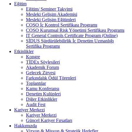
Eğitim
Eğitim/ Seminer Takvimi
Mesleki Gelişim Akademisi
Mesleki Gelişim Eğitimleri
COSO İç Kontrol Sertifikası Programı
COSO Kurumsal Risk Yönetimi Sertifikası Programı
IT General Controls Certificate Program (Online)
SİDUS Sürdürülebilirlik İç Denetim Uzmanlığı
Sertifika Programı
Etkinlikler
Kongre
TİDEx Söyleşileri
Akademik Forum
Gelecek Zirvesi
Farkındalık Ödül Törenleri
Toplantılar
Kamu Konferansı
Denetim Kulüpleri
Diğer Etkinlikler
Audit Fest
Kariyer Merkezi
Kariyer Merkezi
Güncel Kariyer Fırsatları
Hakkımızda
Vizyon & Misyon & Stratejik Hedefler