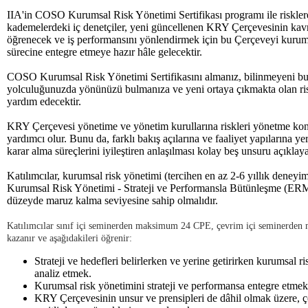
IIA'in COSO Kurumsal Risk Yönetimi Sertifikası programı ile riskler
kademelerdeki iç denetçiler, yeni güncellenen KRY Çerçevesinin kavr
öğrenecek ve iş performansını yönlendirmek için bu Çerçeveyi kurumla
sürecine entegre etmeye hazır hâle gelecektir.
COSO Kurumsal Risk Yönetimi Sertifikasını almanız, bilinmeyeni b
yolculuğunuzda yönünüzü bulmanıza ve yeni ortaya çıkmakta olan ri
yardım edecektir.
KRY Çerçevesi yönetime ve yönetim kurullarına riskleri yönetme ko
yardımcı olur. Bunu da, farklı bakış açılarına ve faaliyet yapılarına yer
karar alma süreçlerini iyileştiren anlaşılması kolay beş unsuru açıkla
Katılımcılar, kurumsal risk yönetimi (tercihen en az 2-6 yıllık dene
Kurumsal Risk Yönetimi - Strateji ve Performansla Bütünleşme (ERM 
düzeyde maruz kalma seviyesine sahip olmalıdır.
Katılımcılar sınıf içi seminerden maksimum 24 CPE, çevrim içi seminerde
kazanır ve aşağıdakileri öğrenir:
Strateji ve hedefleri belirlerken ve yerine getirirken kurumsal r
analiz etmek.
Kurumsal risk yönetimini strateji ve performansa entegre etmek
KRY Çerçevesinin unsur ve prensipleri de dâhil olmak üzere, ç