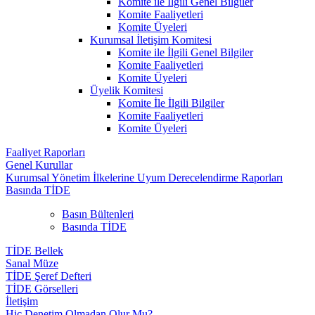
Komite ile İlgili Genel Bilgiler
Komite Faaliyetleri
Komite Üyeleri
Kurumsal İletişim Komitesi
Komite ile İlgili Genel Bilgiler
Komite Faaliyetleri
Komite Üyeleri
Üyelik Komitesi
Komite İle İlgili Bilgiler
Komite Faaliyetleri
Komite Üyeleri
Faaliyet Raporları
Genel Kurullar
Kurumsal Yönetim İlkelerine Uyum Derecelendirme Raporları
Basında TİDE
Basın Bültenleri
Basında TİDE
TİDE Bellek
Sanal Müze
TİDE Şeref Defteri
TİDE Görselleri
İletişim
Hiç Denetim Olmadan Olur Mu?