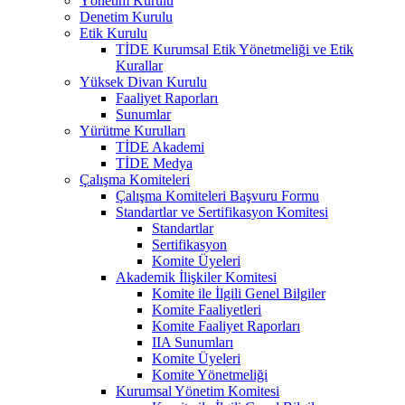
Yönetim Kurulu
Denetim Kurulu
Etik Kurulu
TİDE Kurumsal Etik Yönetmeliği ve Etik
Kurallar
Yüksek Divan Kurulu
Faaliyet Raporları
Sunumlar
Yürütme Kurulları
TİDE Akademi
TİDE Medya
Çalışma Komiteleri
Çalışma Komiteleri Başvuru Formu
Standartlar ve Sertifikasyon Komitesi
Standartlar
Sertifikasyon
Komite Üyeleri
Akademik İlişkiler Komitesi
Komite ile İlgili Genel Bilgiler
Komite Faaliyetleri
Komite Faaliyet Raporları
IIA Sunumları
Komite Üyeleri
Komite Yönetmeliği
Kurumsal Yönetim Komitesi