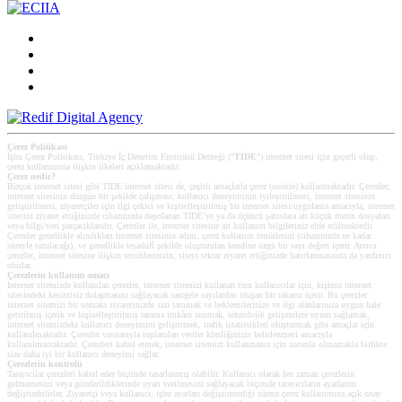
Çerez Politikası
İşbu Çerez Politikası, Türkiye İç Denetim Enstitüsü Derneği ("
TİDE
") internet sitesi için geçerli olup,
çerez kullanımına ilişkin ilkeleri açıklamaktadır.
Çerez nedir?
Birçok internet sitesi gibi TİDE internet sitesi de, çeşitli amaçlarla çerez (cookie) kullanmaktadır. Çerezler;
internet sitesinin düzgün bir şekilde çalışması, kullanıcı deneyiminin iyileştirilmesi, internet sitesinin
geliştirilmesi, ziyaretçiler için ilgi çekici ve kişiselleştirilmiş bir internet sitesi/uygulama amacıyla, internet
sitesini ziyaret ettiğinizde cihazınızda depolanan TİDE’ye ya da üçüncü şahıslara ait küçük metin dosyaları
veya bilgi/veri parçacıklarıdır. Çerezler ile, internet sitesine ait kullanım bilgileriniz elde edilmektedir.
Çerezler genellikle alındıkları internet sitesinin adını, çerez kullanım ömürlerini (cihazınızda ne kadar
süreyle tutulacağı), ve genellikle tesadüfî şekilde oluşturulan kendine özgü bir sayı değeri içerir. Ayrıca
çerezler, internet sitesine ilişkin tercihlerinizin, siteyi tekrar ziyaret ettiğinizde hatırlanmasında da yardımcı
olurlar.
Çerezlerin kullanım amacı
Internet sitemizde kullanılan çerezler, internet sitemizi kullanan tüm kullanıcılar için, kişinin internet
sitesindeki kesintisiz dolaşmasını sağlayacak rastgele sayılardan oluşan bir rakamı içerir. Bu çerezler
internet sitemizi bir sonraki ziyaretinizde sizi tanımak ve beklentilerinize ve ilgi alanlarınıza uygun hale
getirilmiş içerik ve kişiselleştirilmiş tarama imkânı sunmak, teknolojik gelişmelere uyum sağlamak,
internet sitemizdeki kullanıcı deneyimini geliştirmek, trafik istatistikleri oluşturmak gibi amaçlar için
kullanılmaktadır. Çerezler vasıtasıyla toplanılan veriler kimliğinizin belirlenmesi amacıyla
kullanılmamaktadır. Çerezleri kabul etmek, internet sitemizi kullanmanız için zorunlu olmamakla birlikte
size daha iyi bir kullanıcı deneyimi sağlar.
Çerezlerin kontrolü
Tarayıcılar çerezleri kabul eder biçimde tasarlanmış olabilir. Kullanıcı olarak her zaman çerezlerin
gelmemesini veya gönderildiklerinde uyarı verilmesini sağlayacak biçimde tarayıcıların ayarlarını
değiştirebilirler. Ziyaretçi veya kullanıcı, işbu ayarları değiştirmediği sürece çerez kullanımına açık onay