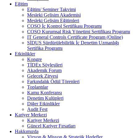
Eğitim
Eğitim/ Seminer Takvimi
Mesleki Gelişim Akademisi
Mesleki Gelişim Eğitimleri
COSO İç Kontrol Sertifikası Programı
COSO Kurumsal Risk Yönetimi Sertifikası Programı
IT General Controls Certificate Program (Online)
SİDUS Sürdürülebilirlik İç Denetim Uzmanlığı
Sertifika Programı
Etkinlikler
Kongre
TİDEx Söyleşileri
Akademik Forum
Gelecek Zirvesi
Farkındalık Ödül Törenleri
Toplantılar
Kamu Konferansı
Denetim Kulüpleri
Diğer Etkinlikler
Audit Fest
Kariyer Merkezi
Kariyer Merkezi
Güncel Kariyer Fırsatları
Hakkımızda
Vizyon & Misyon & Stratejik Hedefler