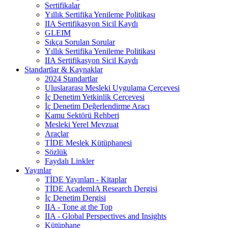
Sertifikalar
Yıllık Sertifika Yenileme Politikası
IIA Sertifikasyon Sicil Kaydı
GLEIM
Sıkça Sorulan Sorular
Yıllık Sertifika Yenileme Politikası
IIA Sertifikasyon Sicil Kaydı
Standartlar & Kaynaklar
2024 Standartlar
Uluslararası Mesleki Uygulama Çerçevesi
İç Denetim Yetkinlik Çerçevesi
İç Denetim Değerlendirme Aracı
Kamu Sektörü Rehberi
Mesleki Yerel Mevzuat
Araçlar
TİDE Meslek Kütüphanesi
Sözlük
Faydalı Linkler
Yayınlar
TİDE Yayınları - Kitaplar
TİDE AcademIA Research Dergisi
İç Denetim Dergisi
IIA - Tone at the Top
IIA - Global Perspectives and Insights
Kütüphane