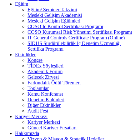
Eğitim
Eğitim/ Seminer Takvimi
Mesleki Gelişim Akademisi
Mesleki Gelişim Eğitimleri
COSO İç Kontrol Sertifikası Programı
COSO Kurumsal Risk Yönetimi Sertifikası Programı
IT General Controls Certificate Program (Online)
SİDUS Sürdürülebilirlik İç Denetim Uzmanlığı
Sertifika Programı
Etkinlikler
Kongre
TİDEx Söyleşileri
Akademik Forum
Gelecek Zirvesi
Farkındalık Ödül Törenleri
Toplantılar
Kamu Konferansı
Denetim Kulüpleri
Diğer Etkinlikler
Audit Fest
Kariyer Merkezi
Kariyer Merkezi
Güncel Kariyer Fırsatları
Hakkımızda
Vizyon & Misyon & Stratejik Hedefler