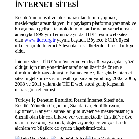
İNTERNET SİTESİ
Enstitü’nün ulusal ve uluslararası tanıtımını yapmak,
meslektaşlar arasında yeni bir paylaşım platformu yaratmak ve
bu aşamada gelişen teknolojinin imkanlarından yararlanmak
amacıyla 1999 yılı Temmuz ayında TİDE resmi web sitesi
olan
www.tide.org.tr
yayına başladı. Böylece ECIIA üyesi
ülkeler içinde İnternet Sitesi olan ilk ülkelerden birisi Türkiye
oldu.
İnternet sitesi TİDE’nin üyelerine ve dış dünyaya açılan yüzü
olduğu için tüm yönetimler tarafından üzerinde önemle
durulun bir husus olmuştur. Bu nedenle yıllar içinde internet
sitesini geliştirmek için çeşitli çalışmalar yapılmış, 2002, 2005,
2008 ve 2011 yıllarında TİDE web sitesi geniş kapsamlı
olarak güncellenmiştir.
Türkiye İç Denetim Enstitüsü Resmi İnternet Sitesi’nde,
Enstitü, Yönetim Organları, Standartlar, Sertifikasyon,
Eğitimler, Kariyer Olanakları gibi üyeler ve meslektaşlar için
önemli olan bir çok bilgiye yer verilmektedir. Enstitü’ye üye
olanlar üye girişi yaparak, diğer ziyaretçilerden çok farklı
alanlara ve bilgilere de ayrıca ulaşabilmektedir.