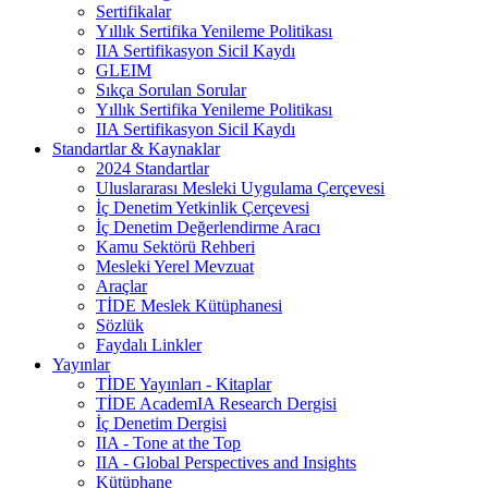
Sertifikalar
Yıllık Sertifika Yenileme Politikası
IIA Sertifikasyon Sicil Kaydı
GLEIM
Sıkça Sorulan Sorular
Yıllık Sertifika Yenileme Politikası
IIA Sertifikasyon Sicil Kaydı
Standartlar & Kaynaklar
2024 Standartlar
Uluslararası Mesleki Uygulama Çerçevesi
İç Denetim Yetkinlik Çerçevesi
İç Denetim Değerlendirme Aracı
Kamu Sektörü Rehberi
Mesleki Yerel Mevzuat
Araçlar
TİDE Meslek Kütüphanesi
Sözlük
Faydalı Linkler
Yayınlar
TİDE Yayınları - Kitaplar
TİDE AcademIA Research Dergisi
İç Denetim Dergisi
IIA - Tone at the Top
IIA - Global Perspectives and Insights
Kütüphane