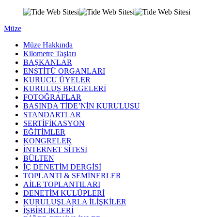
Müze
Müze Hakkında
Kilometre Taşları
BAŞKANLAR
ENSTİTÜ ORGANLARI
KURUCU ÜYELER
KURULUŞ BELGELERİ
FOTOĞRAFLAR
BASINDA TİDE’NİN KURULUŞU
STANDARTLAR
SERTİFİKASYON
EĞİTİMLER
KONGRELER
İNTERNET SİTESİ
BÜLTEN
İÇ DENETİM DERGİSİ
TOPLANTI & SEMİNERLER
AİLE TOPLANTILARI
DENETİM KULÜPLERİ
KURULUŞLARLA İLİŞKİLER
İŞBİRLİKLERİ