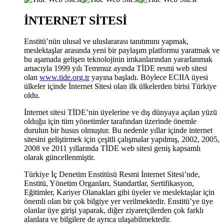
İNTERNET SİTESİ
Enstitü’nün ulusal ve uluslararası tanıtımını yapmak,
meslektaşlar arasında yeni bir paylaşım platformu yaratmak ve
bu aşamada gelişen teknolojinin imkanlarından yararlanmak
amacıyla 1999 yılı Temmuz ayında TİDE resmi web sitesi
olan
www.tide.org.tr
yayına başladı. Böylece ECIIA üyesi
ülkeler içinde İnternet Sitesi olan ilk ülkelerden birisi Türkiye
oldu.
İnternet sitesi TİDE’nin üyelerine ve dış dünyaya açılan yüzü
olduğu için tüm yönetimler tarafından üzerinde önemle
durulun bir husus olmuştur. Bu nedenle yıllar içinde internet
sitesini geliştirmek için çeşitli çalışmalar yapılmış, 2002, 2005,
2008 ve 2011 yıllarında TİDE web sitesi geniş kapsamlı
olarak güncellenmiştir.
Türkiye İç Denetim Enstitüsü Resmi İnternet Sitesi’nde,
Enstitü, Yönetim Organları, Standartlar, Sertifikasyon,
Eğitimler, Kariyer Olanakları gibi üyeler ve meslektaşlar için
önemli olan bir çok bilgiye yer verilmektedir. Enstitü’ye üye
olanlar üye girişi yaparak, diğer ziyaretçilerden çok farklı
alanlara ve bilgilere de ayrıca ulaşabilmektedir.