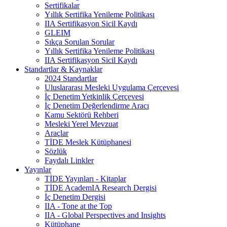
Sertifikalar
Yıllık Sertifika Yenileme Politikası
IIA Sertifikasyon Sicil Kaydı
GLEIM
Sıkça Sorulan Sorular
Yıllık Sertifika Yenileme Politikası
IIA Sertifikasyon Sicil Kaydı
Standartlar & Kaynaklar
2024 Standartlar
Uluslararası Mesleki Uygulama Çerçevesi
İç Denetim Yetkinlik Çerçevesi
İç Denetim Değerlendirme Aracı
Kamu Sektörü Rehberi
Mesleki Yerel Mevzuat
Araçlar
TİDE Meslek Kütüphanesi
Sözlük
Faydalı Linkler
Yayınlar
TİDE Yayınları - Kitaplar
TİDE AcademIA Research Dergisi
İç Denetim Dergisi
IIA - Tone at the Top
IIA - Global Perspectives and Insights
Kütüphane