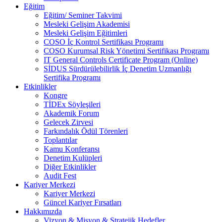
Eğitim
Eğitim/ Seminer Takvimi
Mesleki Gelişim Akademisi
Mesleki Gelişim Eğitimleri
COSO İç Kontrol Sertifikası Programı
COSO Kurumsal Risk Yönetimi Sertifikası Programı
IT General Controls Certificate Program (Online)
SİDUS Sürdürülebilirlik İç Denetim Uzmanlığı
Sertifika Programı
Etkinlikler
Kongre
TİDEx Söyleşileri
Akademik Forum
Gelecek Zirvesi
Farkındalık Ödül Törenleri
Toplantılar
Kamu Konferansı
Denetim Kulüpleri
Diğer Etkinlikler
Audit Fest
Kariyer Merkezi
Kariyer Merkezi
Güncel Kariyer Fırsatları
Hakkımızda
Vizyon & Misyon & Stratejik Hedefler