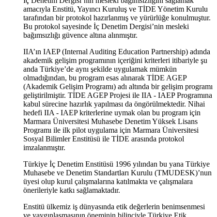
İç Denetim Dergisi’nin mesleki bağımsızlığını sağlamak
amacıyla Enstitü, Yayıncı Kuruluş ve TİDE Yönetim Kurulu
tarafından bir protokol hazırlanmış ve yürürlüğe konulmuştur.
Bu protokol sayesinde İç Denetim Dergisi’nin mesleki
bağımsızlığı güvence altına alınmıştır.
IIA’ın IAEP (Internal Auditing Education Partnership) adında
akademik gelişim programının içeriğini kriterleri itibariyle şu
anda Türkiye’de aynı şekilde uygulamak mümkün
olmadığından, bu program esas alınarak TİDE AGEP
(Akademik Gelişim Programı) adı altında bir gelişim programı
geliştirilmiştir. TİDE AGEP Projesi ile IIA - IAEP Programına
kabul sürecine hazırlık yapılması da öngörülmektedir. Nihai
hedefi IIA - IAEP kriterlerine uymak olan bu program için
Marmara Üniversitesi Muhasebe Denetim Yüksek Lisans
Programı ile ilk pilot uygulama için Marmara Üniversitesi
Sosyal Bilimler Enstitüsü ile TİDE arasında protokol
imzalanmıştır.
Türkiye İç Denetim Enstitüsü 1996 yılından bu yana Türkiye
Muhasebe ve Denetim Standartları Kurulu (TMUDESK)’nun
üyesi olup kurul çalışmalarına katılmakta ve çalışmalara
önerileriyle katkı sağlamaktadır.
Enstitü ülkemiz iş dünyasında etik değerlerin benimsenmesi
ve yaygınlaşmasının öneminin bilinciyle Türkiye Etik