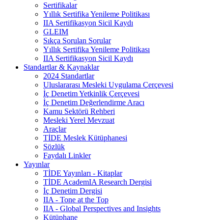
Sertifikalar
Yıllık Sertifika Yenileme Politikası
IIA Sertifikasyon Sicil Kaydı
GLEIM
Sıkça Sorulan Sorular
Yıllık Sertifika Yenileme Politikası
IIA Sertifikasyon Sicil Kaydı
Standartlar & Kaynaklar
2024 Standartlar
Uluslararası Mesleki Uygulama Çerçevesi
İç Denetim Yetkinlik Çerçevesi
İç Denetim Değerlendirme Aracı
Kamu Sektörü Rehberi
Mesleki Yerel Mevzuat
Araçlar
TİDE Meslek Kütüphanesi
Sözlük
Faydalı Linkler
Yayınlar
TİDE Yayınları - Kitaplar
TİDE AcademIA Research Dergisi
İç Denetim Dergisi
IIA - Tone at the Top
IIA - Global Perspectives and Insights
Kütüphane