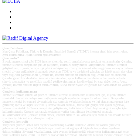
Çerez Politikası
İşbu Çerez Politikası, Türkiye İç Denetim Enstitüsü Derneği ("
TİDE
") internet sitesi için geçerli olup,
çerez kullanımına ilişkin ilkeleri açıklamaktadır.
Çerez nedir?
Birçok internet sitesi gibi TİDE internet sitesi de, çeşitli amaçlarla çerez (cookie) kullanmaktadır. Çerezler;
internet sitesinin düzgün bir şekilde çalışması, kullanıcı deneyiminin iyileştirilmesi, internet sitesinin
geliştirilmesi, ziyaretçiler için ilgi çekici ve kişiselleştirilmiş bir internet sitesi/uygulama amacıyla, internet
sitesini ziyaret ettiğinizde cihazınızda depolanan TİDE’ye ya da üçüncü şahıslara ait küçük metin dosyaları
veya bilgi/veri parçacıklarıdır. Çerezler ile, internet sitesine ait kullanım bilgileriniz elde edilmektedir.
Çerezler genellikle alındıkları internet sitesinin adını, çerez kullanım ömürlerini (cihazınızda ne kadar
süreyle tutulacağı), ve genellikle tesadüfî şekilde oluşturulan kendine özgü bir sayı değeri içerir. Ayrıca
çerezler, internet sitesine ilişkin tercihlerinizin, siteyi tekrar ziyaret ettiğinizde hatırlanmasında da yardımcı
olurlar.
Çerezlerin kullanım amacı
Internet sitemizde kullanılan çerezler, internet sitemizi kullanan tüm kullanıcılar için, kişinin internet
sitesindeki kesintisiz dolaşmasını sağlayacak rastgele sayılardan oluşan bir rakamı içerir. Bu çerezler
internet sitemizi bir sonraki ziyaretinizde sizi tanımak ve beklentilerinize ve ilgi alanlarınıza uygun hale
getirilmiş içerik ve kişiselleştirilmiş tarama imkânı sunmak, teknolojik gelişmelere uyum sağlamak,
internet sitemizdeki kullanıcı deneyimini geliştirmek, trafik istatistikleri oluşturmak gibi amaçlar için
kullanılmaktadır. Çerezler vasıtasıyla toplanılan veriler kimliğinizin belirlenmesi amacıyla
kullanılmamaktadır. Çerezleri kabul etmek, internet sitemizi kullanmanız için zorunlu olmamakla birlikte
size daha iyi bir kullanıcı deneyimi sağlar.
Çerezlerin kontrolü
Tarayıcılar çerezleri kabul eder biçimde tasarlanmış olabilir. Kullanıcı olarak her zaman çerezlerin
gelmemesini veya gönderildiklerinde uyarı verilmesini sağlayacak biçimde tarayıcıların ayarlarını
değiştirebilirler. Ziyaretçi veya kullanıcı, işbu ayarları değiştirmediği sürece çerez kullanımına açık onay
vermiş olduğu kabul edilir. Bu tarayıcı ayarlarınızı her zaman, cihazınızda bulunan mevcut çerezleri silecek,