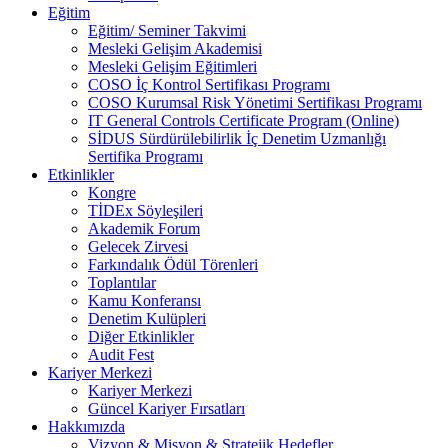
Eğitim
Eğitim/ Seminer Takvimi
Mesleki Gelişim Akademisi
Mesleki Gelişim Eğitimleri
COSO İç Kontrol Sertifikası Programı
COSO Kurumsal Risk Yönetimi Sertifikası Programı
IT General Controls Certificate Program (Online)
SİDUS Sürdürülebilirlik İç Denetim Uzmanlığı
Sertifika Programı
Etkinlikler
Kongre
TİDEx Söyleşileri
Akademik Forum
Gelecek Zirvesi
Farkındalık Ödül Törenleri
Toplantılar
Kamu Konferansı
Denetim Kulüpleri
Diğer Etkinlikler
Audit Fest
Kariyer Merkezi
Kariyer Merkezi
Güncel Kariyer Fırsatları
Hakkımızda
Vizyon & Misyon & Stratejik Hedefler