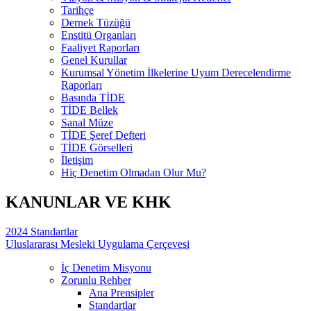
Tarihçe
Dernek Tüzüğü
Enstitü Organları
Faaliyet Raporları
Genel Kurullar
Kurumsal Yönetim İlkelerine Uyum Derecelendirme
Raporları
Basında TİDE
TİDE Bellek
Sanal Müze
TİDE Şeref Defteri
TİDE Görselleri
İletişim
Hiç Denetim Olmadan Olur Mu?
KANUNLAR VE KHK
2024 Standartlar
Uluslararası Mesleki Uygulama Çerçevesi
İç Denetim Misyonu
Zorunlu Rehber
Ana Prensipler
Standartlar