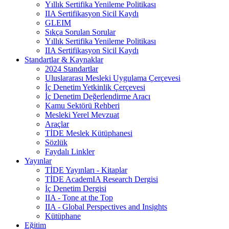
Yıllık Sertifika Yenileme Politikası
IIA Sertifikasyon Sicil Kaydı
GLEIM
Sıkça Sorulan Sorular
Yıllık Sertifika Yenileme Politikası
IIA Sertifikasyon Sicil Kaydı
Standartlar & Kaynaklar
2024 Standartlar
Uluslararası Mesleki Uygulama Çerçevesi
İç Denetim Yetkinlik Çerçevesi
İç Denetim Değerlendirme Aracı
Kamu Sektörü Rehberi
Mesleki Yerel Mevzuat
Araçlar
TİDE Meslek Kütüphanesi
Sözlük
Faydalı Linkler
Yayınlar
TİDE Yayınları - Kitaplar
TİDE AcademIA Research Dergisi
İç Denetim Dergisi
IIA - Tone at the Top
IIA - Global Perspectives and Insights
Kütüphane
Eğitim