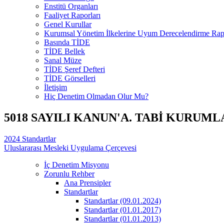
Enstitü Organları
Faaliyet Raporları
Genel Kurullar
Kurumsal Yönetim İlkelerine Uyum Derecelendirme Rapo
Basında TİDE
TİDE Bellek
Sanal Müze
TİDE Şeref Defteri
TİDE Görselleri
İletişim
Hiç Denetim Olmadan Olur Mu?
5018 SAYILI KANUN'A. TABİ KURUML
2024 Standartlar
Uluslararası Mesleki Uygulama Çerçevesi
İç Denetim Misyonu
Zorunlu Rehber
Ana Prensipler
Standartlar
Standartlar (09.01.2024)
Standartlar (01.01.2017)
Standartlar (01.01.2013)