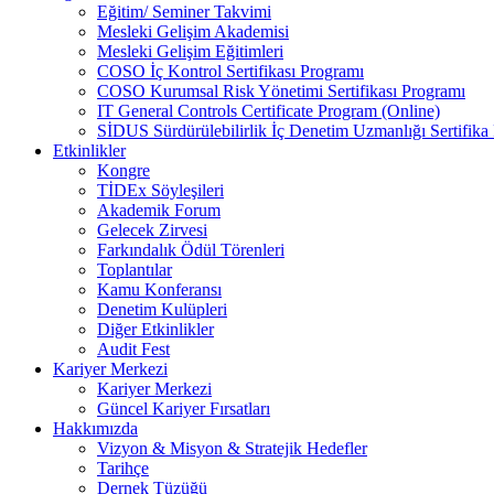
Eğitim/ Seminer Takvimi
Mesleki Gelişim Akademisi
Mesleki Gelişim Eğitimleri
COSO İç Kontrol Sertifikası Programı
COSO Kurumsal Risk Yönetimi Sertifikası Programı
IT General Controls Certificate Program (Online)
SİDUS Sürdürülebilirlik İç Denetim Uzmanlığı Sertifika
Etkinlikler
Kongre
TİDEx Söyleşileri
Akademik Forum
Gelecek Zirvesi
Farkındalık Ödül Törenleri
Toplantılar
Kamu Konferansı
Denetim Kulüpleri
Diğer Etkinlikler
Audit Fest
Kariyer Merkezi
Kariyer Merkezi
Güncel Kariyer Fırsatları
Hakkımızda
Vizyon & Misyon & Stratejik Hedefler
Tarihçe
Dernek Tüzüğü