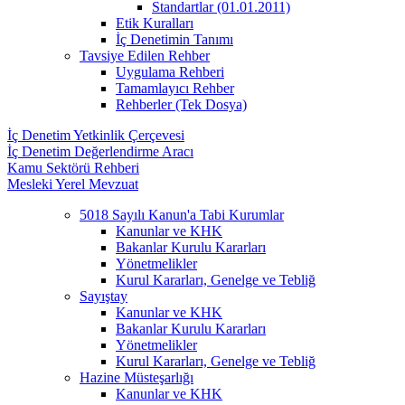
Standartlar (01.01.2011)
Etik Kuralları
İç Denetimin Tanımı
Tavsiye Edilen Rehber
Uygulama Rehberi
Tamamlayıcı Rehber
Rehberler (Tek Dosya)
İç Denetim Yetkinlik Çerçevesi
İç Denetim Değerlendirme Aracı
Kamu Sektörü Rehberi
Mesleki Yerel Mevzuat
5018 Sayılı Kanun'a Tabi Kurumlar
Kanunlar ve KHK
Bakanlar Kurulu Kararları
Yönetmelikler
Kurul Kararları, Genelge ve Tebliğ
Sayıştay
Kanunlar ve KHK
Bakanlar Kurulu Kararları
Yönetmelikler
Kurul Kararları, Genelge ve Tebliğ
Hazine Müsteşarlığı
Kanunlar ve KHK