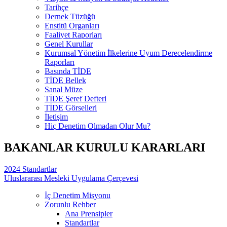
Tarihçe
Dernek Tüzüğü
Enstitü Organları
Faaliyet Raporları
Genel Kurullar
Kurumsal Yönetim İlkelerine Uyum Derecelendirme
Raporları
Basında TİDE
TİDE Bellek
Sanal Müze
TİDE Şeref Defteri
TİDE Görselleri
İletişim
Hiç Denetim Olmadan Olur Mu?
BAKANLAR KURULU KARARLARI
2024 Standartlar
Uluslararası Mesleki Uygulama Çerçevesi
İç Denetim Misyonu
Zorunlu Rehber
Ana Prensipler
Standartlar