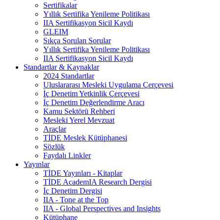
Sertifikalar
Yıllık Sertifika Yenileme Politikası
IIA Sertifikasyon Sicil Kaydı
GLEIM
Sıkça Sorulan Sorular
Yıllık Sertifika Yenileme Politikası
IIA Sertifikasyon Sicil Kaydı
Standartlar & Kaynaklar
2024 Standartlar
Uluslararası Mesleki Uygulama Çerçevesi
İç Denetim Yetkinlik Çerçevesi
İç Denetim Değerlendirme Aracı
Kamu Sektörü Rehberi
Mesleki Yerel Mevzuat
Araçlar
TİDE Meslek Kütüphanesi
Sözlük
Faydalı Linkler
Yayınlar
TİDE Yayınları - Kitaplar
TİDE AcademIA Research Dergisi
İç Denetim Dergisi
IIA - Tone at the Top
IIA - Global Perspectives and Insights
Kütüphane