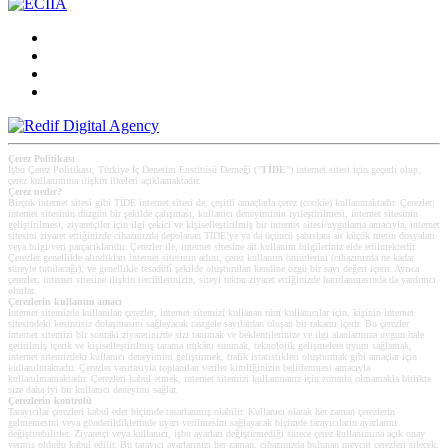
Çerez Politikası
İşbu Çerez Politikası, Türkiye İç Denetim Enstitüsü Derneği ("
TİDE
") internet sitesi için geçerli olup,
çerez kullanımına ilişkin ilkeleri açıklamaktadır.
Çerez nedir?
Birçok internet sitesi gibi TİDE internet sitesi de, çeşitli amaçlarla çerez (cookie) kullanmaktadır. Çerezler;
internet sitesinin düzgün bir şekilde çalışması, kullanıcı deneyiminin iyileştirilmesi, internet sitesinin
geliştirilmesi, ziyaretçiler için ilgi çekici ve kişiselleştirilmiş bir internet sitesi/uygulama amacıyla, internet
sitesini ziyaret ettiğinizde cihazınızda depolanan TİDE’ye ya da üçüncü şahıslara ait küçük metin dosyaları
veya bilgi/veri parçacıklarıdır. Çerezler ile, internet sitesine ait kullanım bilgileriniz elde edilmektedir.
Çerezler genellikle alındıkları internet sitesinin adını, çerez kullanım ömürlerini (cihazınızda ne kadar
süreyle tutulacağı), ve genellikle tesadüfî şekilde oluşturulan kendine özgü bir sayı değeri içerir. Ayrıca
çerezler, internet sitesine ilişkin tercihlerinizin, siteyi tekrar ziyaret ettiğinizde hatırlanmasında da yardımcı
olurlar.
Çerezlerin kullanım amacı
Internet sitemizde kullanılan çerezler, internet sitemizi kullanan tüm kullanıcılar için, kişinin internet
sitesindeki kesintisiz dolaşmasını sağlayacak rastgele sayılardan oluşan bir rakamı içerir. Bu çerezler
internet sitemizi bir sonraki ziyaretinizde sizi tanımak ve beklentilerinize ve ilgi alanlarınıza uygun hale
getirilmiş içerik ve kişiselleştirilmiş tarama imkânı sunmak, teknolojik gelişmelere uyum sağlamak,
internet sitemizdeki kullanıcı deneyimini geliştirmek, trafik istatistikleri oluşturmak gibi amaçlar için
kullanılmaktadır. Çerezler vasıtasıyla toplanılan veriler kimliğinizin belirlenmesi amacıyla
kullanılmamaktadır. Çerezleri kabul etmek, internet sitemizi kullanmanız için zorunlu olmamakla birlikte
size daha iyi bir kullanıcı deneyimi sağlar.
Çerezlerin kontrolü
Tarayıcılar çerezleri kabul eder biçimde tasarlanmış olabilir. Kullanıcı olarak her zaman çerezlerin
gelmemesini veya gönderildiklerinde uyarı verilmesini sağlayacak biçimde tarayıcıların ayarlarını
değiştirebilirler. Ziyaretçi veya kullanıcı, işbu ayarları değiştirmediği sürece çerez kullanımına açık onay
vermiş olduğu kabul edilir. Bu tarayıcı ayarlarınızı her zaman, cihazınızda bulunan mevcut çerezleri silecek,