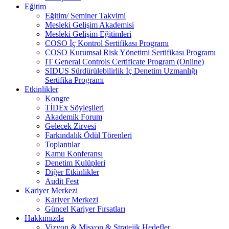
Eğitim
Eğitim/ Seminer Takvimi
Mesleki Gelişim Akademisi
Mesleki Gelişim Eğitimleri
COSO İç Kontrol Sertifikası Programı
COSO Kurumsal Risk Yönetimi Sertifikası Programı
IT General Controls Certificate Program (Online)
SİDUS Sürdürülebilirlik İç Denetim Uzmanlığı
Sertifika Programı
Etkinlikler
Kongre
TİDEx Söyleşileri
Akademik Forum
Gelecek Zirvesi
Farkındalık Ödül Törenleri
Toplantılar
Kamu Konferansı
Denetim Kulüpleri
Diğer Etkinlikler
Audit Fest
Kariyer Merkezi
Kariyer Merkezi
Güncel Kariyer Fırsatları
Hakkımızda
Vizyon & Misyon & Stratejik Hedefler