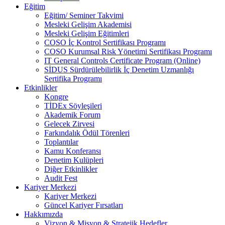
Eğitim
Eğitim/ Seminer Takvimi
Mesleki Gelişim Akademisi
Mesleki Gelişim Eğitimleri
COSO İç Kontrol Sertifikası Programı
COSO Kurumsal Risk Yönetimi Sertifikası Programı
IT General Controls Certificate Program (Online)
SİDUS Sürdürülebilirlik İç Denetim Uzmanlığı
Sertifika Programı
Etkinlikler
Kongre
TİDEx Söyleşileri
Akademik Forum
Gelecek Zirvesi
Farkındalık Ödül Törenleri
Toplantılar
Kamu Konferansı
Denetim Kulüpleri
Diğer Etkinlikler
Audit Fest
Kariyer Merkezi
Kariyer Merkezi
Güncel Kariyer Fırsatları
Hakkımızda
Vizyon & Misyon & Stratejik Hedefler