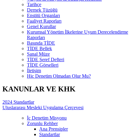
Tarihçe
Dernek Tüzüğü
Enstitü Organları
Faaliyet Raporları
Genel Kurullar
Kurumsal Yönetim İlkelerine Uyum Derecelendirme
Raporları
Basında TİDE
TİDE Bellek
Sanal Müze
TİDE Şeref Defteri
TİDE Görselleri
İletişim
Hiç Denetim Olmadan Olur Mu?
KANUNLAR VE KHK
2024 Standartlar
Uluslararası Mesleki Uygulama Çerçevesi
İç Denetim Misyonu
Zorunlu Rehber
Ana Prensipler
Standartlar