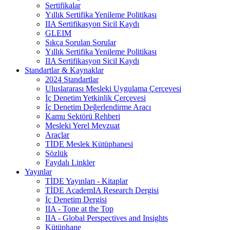
Sertifikalar
Yıllık Sertifika Yenileme Politikası
IIA Sertifikasyon Sicil Kaydı
GLEIM
Sıkça Sorulan Sorular
Yıllık Sertifika Yenileme Politikası
IIA Sertifikasyon Sicil Kaydı
Standartlar & Kaynaklar
2024 Standartlar
Uluslararası Mesleki Uygulama Çerçevesi
İç Denetim Yetkinlik Çerçevesi
İç Denetim Değerlendirme Aracı
Kamu Sektörü Rehberi
Mesleki Yerel Mevzuat
Araçlar
TİDE Meslek Kütüphanesi
Sözlük
Faydalı Linkler
Yayınlar
TİDE Yayınları - Kitaplar
TİDE AcademIA Research Dergisi
İç Denetim Dergisi
IIA - Tone at the Top
IIA - Global Perspectives and Insights
Kütüphane