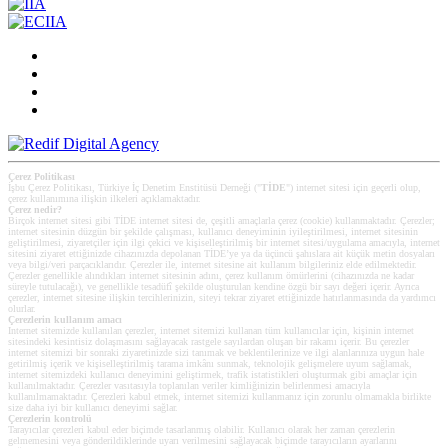
Çerez Politikası
İşbu Çerez Politikası, Türkiye İç Denetim Enstitüsü Derneği ("
TİDE
") internet sitesi için geçerli olup,
çerez kullanımına ilişkin ilkeleri açıklamaktadır.
Çerez nedir?
Birçok internet sitesi gibi TİDE internet sitesi de, çeşitli amaçlarla çerez (cookie) kullanmaktadır. Çerezler;
internet sitesinin düzgün bir şekilde çalışması, kullanıcı deneyiminin iyileştirilmesi, internet sitesinin
geliştirilmesi, ziyaretçiler için ilgi çekici ve kişiselleştirilmiş bir internet sitesi/uygulama amacıyla, internet
sitesini ziyaret ettiğinizde cihazınızda depolanan TİDE’ye ya da üçüncü şahıslara ait küçük metin dosyaları
veya bilgi/veri parçacıklarıdır. Çerezler ile, internet sitesine ait kullanım bilgileriniz elde edilmektedir.
Çerezler genellikle alındıkları internet sitesinin adını, çerez kullanım ömürlerini (cihazınızda ne kadar
süreyle tutulacağı), ve genellikle tesadüfî şekilde oluşturulan kendine özgü bir sayı değeri içerir. Ayrıca
çerezler, internet sitesine ilişkin tercihlerinizin, siteyi tekrar ziyaret ettiğinizde hatırlanmasında da yardımcı
olurlar.
Çerezlerin kullanım amacı
Internet sitemizde kullanılan çerezler, internet sitemizi kullanan tüm kullanıcılar için, kişinin internet
sitesindeki kesintisiz dolaşmasını sağlayacak rastgele sayılardan oluşan bir rakamı içerir. Bu çerezler
internet sitemizi bir sonraki ziyaretinizde sizi tanımak ve beklentilerinize ve ilgi alanlarınıza uygun hale
getirilmiş içerik ve kişiselleştirilmiş tarama imkânı sunmak, teknolojik gelişmelere uyum sağlamak,
internet sitemizdeki kullanıcı deneyimini geliştirmek, trafik istatistikleri oluşturmak gibi amaçlar için
kullanılmaktadır. Çerezler vasıtasıyla toplanılan veriler kimliğinizin belirlenmesi amacıyla
kullanılmamaktadır. Çerezleri kabul etmek, internet sitemizi kullanmanız için zorunlu olmamakla birlikte
size daha iyi bir kullanıcı deneyimi sağlar.
Çerezlerin kontrolü
Tarayıcılar çerezleri kabul eder biçimde tasarlanmış olabilir. Kullanıcı olarak her zaman çerezlerin
gelmemesini veya gönderildiklerinde uyarı verilmesini sağlayacak biçimde tarayıcıların ayarlarını