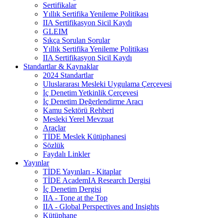
Sertifikalar
Yıllık Sertifika Yenileme Politikası
IIA Sertifikasyon Sicil Kaydı
GLEIM
Sıkça Sorulan Sorular
Yıllık Sertifika Yenileme Politikası
IIA Sertifikasyon Sicil Kaydı
Standartlar & Kaynaklar
2024 Standartlar
Uluslararası Mesleki Uygulama Çerçevesi
İç Denetim Yetkinlik Çerçevesi
İç Denetim Değerlendirme Aracı
Kamu Sektörü Rehberi
Mesleki Yerel Mevzuat
Araçlar
TİDE Meslek Kütüphanesi
Sözlük
Faydalı Linkler
Yayınlar
TİDE Yayınları - Kitaplar
TİDE AcademIA Research Dergisi
İç Denetim Dergisi
IIA - Tone at the Top
IIA - Global Perspectives and Insights
Kütüphane