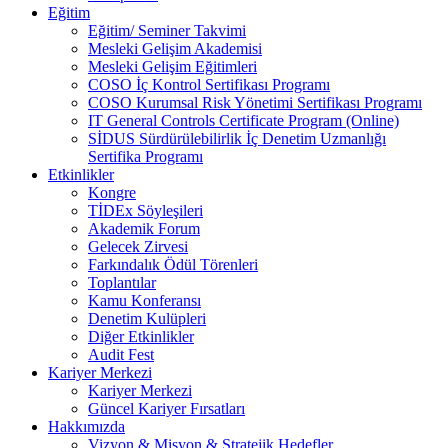
Eğitim
Eğitim/ Seminer Takvimi
Mesleki Gelişim Akademisi
Mesleki Gelişim Eğitimleri
COSO İç Kontrol Sertifikası Programı
COSO Kurumsal Risk Yönetimi Sertifikası Programı
IT General Controls Certificate Program (Online)
SİDUS Sürdürülebilirlik İç Denetim Uzmanlığı
Sertifika Programı
Etkinlikler
Kongre
TİDEx Söyleşileri
Akademik Forum
Gelecek Zirvesi
Farkındalık Ödül Törenleri
Toplantılar
Kamu Konferansı
Denetim Kulüpleri
Diğer Etkinlikler
Audit Fest
Kariyer Merkezi
Kariyer Merkezi
Güncel Kariyer Fırsatları
Hakkımızda
Vizyon & Misyon & Stratejik Hedefler