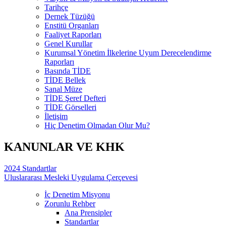
Tarihçe
Dernek Tüzüğü
Enstitü Organları
Faaliyet Raporları
Genel Kurullar
Kurumsal Yönetim İlkelerine Uyum Derecelendirme
Raporları
Basında TİDE
TİDE Bellek
Sanal Müze
TİDE Şeref Defteri
TİDE Görselleri
İletişim
Hiç Denetim Olmadan Olur Mu?
KANUNLAR VE KHK
2024 Standartlar
Uluslararası Mesleki Uygulama Çerçevesi
İç Denetim Misyonu
Zorunlu Rehber
Ana Prensipler
Standartlar