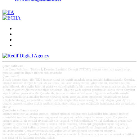
Çerez Politikası
İşbu Çerez Politikası, Türkiye İç Denetim Enstitüsü Derneği ("
TİDE
") internet sitesi için geçerli olup,
çerez kullanımına ilişkin ilkeleri açıklamaktadır.
Çerez nedir?
Birçok internet sitesi gibi TİDE internet sitesi de, çeşitli amaçlarla çerez (cookie) kullanmaktadır. Çerezler;
internet sitesinin düzgün bir şekilde çalışması, kullanıcı deneyiminin iyileştirilmesi, internet sitesinin
geliştirilmesi, ziyaretçiler için ilgi çekici ve kişiselleştirilmiş bir internet sitesi/uygulama amacıyla, internet
sitesini ziyaret ettiğinizde cihazınızda depolanan TİDE’ye ya da üçüncü şahıslara ait küçük metin dosyaları
veya bilgi/veri parçacıklarıdır. Çerezler ile, internet sitesine ait kullanım bilgileriniz elde edilmektedir.
Çerezler genellikle alındıkları internet sitesinin adını, çerez kullanım ömürlerini (cihazınızda ne kadar
süreyle tutulacağı), ve genellikle tesadüfî şekilde oluşturulan kendine özgü bir sayı değeri içerir. Ayrıca
çerezler, internet sitesine ilişkin tercihlerinizin, siteyi tekrar ziyaret ettiğinizde hatırlanmasında da yardımcı
olurlar.
Çerezlerin kullanım amacı
Internet sitemizde kullanılan çerezler, internet sitemizi kullanan tüm kullanıcılar için, kişinin internet
sitesindeki kesintisiz dolaşmasını sağlayacak rastgele sayılardan oluşan bir rakamı içerir. Bu çerezler
internet sitemizi bir sonraki ziyaretinizde sizi tanımak ve beklentilerinize ve ilgi alanlarınıza uygun hale
getirilmiş içerik ve kişiselleştirilmiş tarama imkânı sunmak, teknolojik gelişmelere uyum sağlamak,
internet sitemizdeki kullanıcı deneyimini geliştirmek, trafik istatistikleri oluşturmak gibi amaçlar için
kullanılmaktadır. Çerezler vasıtasıyla toplanılan veriler kimliğinizin belirlenmesi amacıyla
kullanılmamaktadır. Çerezleri kabul etmek, internet sitemizi kullanmanız için zorunlu olmamakla birlikte
size daha iyi bir kullanıcı deneyimi sağlar.