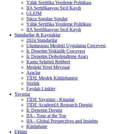
Yıllık Sertifika Yenileme Politikası
IIA Sertifikasyon Sicil Kaydı
GLEIM
Sıkça Sorulan Sorular
Yıllık Sertifika Yenileme Politikası
IIA Sertifikasyon Sicil Kaydı
Standartlar & Kaynaklar
2024 Standartlar
Uluslararası Mesleki Uygulama Çerçevesi
İç Denetim Yetkinlik Çerçevesi
İç Denetim Değerlendirme Aracı
Kamu Sektörü Rehberi
Mesleki Yerel Mevzuat
Araçlar
TİDE Meslek Kütüphanesi
Sözlük
Faydalı Linkler
Yayınlar
TİDE Yayınları - Kitaplar
TİDE AcademIA Research Dergisi
İç Denetim Dergisi
IIA - Tone at the Top
IIA - Global Perspectives and Insights
Kütüphane
Eğitim