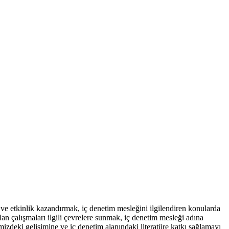
ve etkinlik kazandırmak, iç denetim mesleğini ilgilendiren konularda
n çalışmaları ilgili çevrelere sunmak, iç denetim mesleği adına
mizdeki gelişimine ve iç denetim alanındaki literatüre katkı sağlamayı