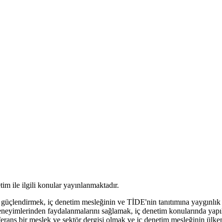
m ile ilgili konular yayınlanmaktadır.
 güçlendirmek, iç denetim mesleğinin ve TİDE'nin tanıtımına yaygınlık 
eneyimlerinden faydalanmalarını sağlamak, iç denetim konularında yapıla
eferans bir meslek ve sektör dergisi olmak ve iç denetim mesleğinin ülke