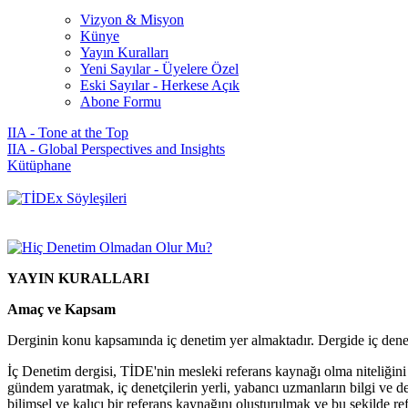
Vizyon & Misyon
Künye
Yayın Kuralları
Yeni Sayılar - Üyelere Özel
Eski Sayılar - Herkese Açık
Abone Formu
IIA - Tone at the Top
IIA - Global Perspectives and Insights
Kütüphane
YAYIN KURALLARI
Amaç ve Kapsam
Derginin konu kapsamında iç denetim yer almaktadır. Dergide iç deneti
İç Denetim dergisi, TİDE'nin mesleki referans kaynağı olma niteliğini
gündem yaratmak, iç denetçilerin yerli, yabancı uzmanların bilgi ve d
bilimsel ve kalıcı bir referans kaynağını oluşturulmak ve bu şekilde r