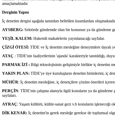
amaçlamaktadır.
Derginin Yapısı
İç denetim dergisi aşağıda tanımları belirtilen kısımlardan oluşmaktadır
AYSBERG:
Sektörde gündemde olan bir konunun ya da gündeme getiri
YEŞİL KALEM:
Hakemli makalelerin yayınlanacağı sayfalar.
ÇİZGİ ÖTESİ:
TİDE ve İç denetim mesleğine deneyimlere dayalı yeni
ATAÇ
: TİDE'nin faaliyetlerinin 'ajanda' karakteriyle tanıtıldığı, duy
PARMAK İZİ :
Bilgi teknolojisinin gelişimiyle birlikte iç denetim 
YAKIN PLAN:
TİDE'ye üye kuruluşların denetim birimlerini, iç deneti
MÜHÜR
: İç denetim mesleğine, iç denetçilere çözüm önerileri içeren,
PERÇİN
: TİDE'nin çalışma alanıyla ilgili konuların ya da gündeme g
sayfaları.
AYRAÇ
: Yaşam kültürü, kültür-sanat gezi v.b konuların işleneceği ok
DİK KENAR:
İç denetim'in gerek mesleğe gerekse de toplumsal olgular