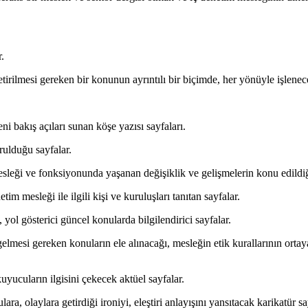
.
lmesi gereken bir konunun ayrıntılı bir biçimde, her yönüyle işleneceğ
 bakış açıları sunan köşe yazısı sayfaları.
urulduğu sayfalar.
mesleği ve fonksiyonunda yaşanan değişiklik ve gelişmelerin konu edildiği
m mesleği ile ilgili kişi ve kuruluşları tanıtan sayfalar.
 yol gösterici güncel konularda bilgilendirici sayfalar.
elmesi gereken konuların ele alınacağı, mesleğin etik kurallarının orta
uyucuların ilgisini çekecek aktüel sayfalar.
a, olaylara getirdiği ironiyi, eleştiri anlayışını yansıtacak karikatür sa