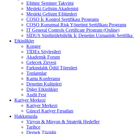
Eğitim/ Seminer Takvimi
Mesleki Gelişim Akademisi
Mesleki Gelişim Eğitimleri
COSO İç Kontrol Sertifikası Programı
COSO Kurumsal Risk Yönetimi Sertifikası Programı
IT General Controls Certificate Program (Online)
SİDUS Sürdürülebilirlik İç Denetim Uzmanlığı Sertifika
Etkinlikler
Kongre
TİDEx Söyleşileri
Akademik Forum
Gelecek Zirvesi
Farkındalık Ödül Törenleri
Toplantılar
Kamu Konferansı
Denetim Kulüpleri
Diğer Etkinlikler
Audit Fest
Kariyer Merkezi
Kariyer Merkezi
Güncel Kariyer Fırsatları
Hakkımızda
Vizyon & Misyon & Stratejik Hedefler
Tarihçe
Dernek Tüzüğü