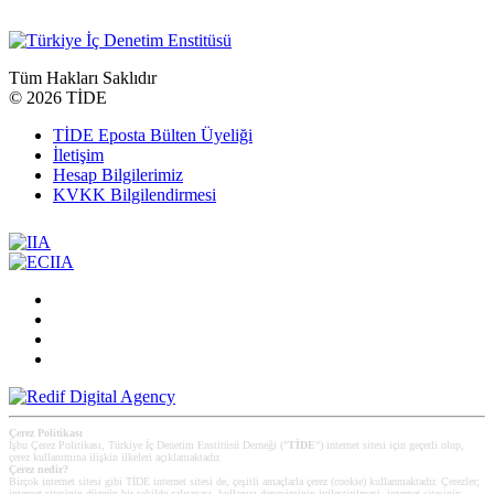
Tüm Hakları Saklıdır
©
2026 TİDE
TİDE Eposta Bülten Üyeliği
İletişim
Hesap Bilgilerimiz
KVKK Bilgilendirmesi
Çerez Politikası
İşbu Çerez Politikası, Türkiye İç Denetim Enstitüsü Derneği ("
TİDE
") internet sitesi için geçerli olup,
çerez kullanımına ilişkin ilkeleri açıklamaktadır.
Çerez nedir?
Birçok internet sitesi gibi TİDE internet sitesi de, çeşitli amaçlarla çerez (cookie) kullanmaktadır. Çerezler;
internet sitesinin düzgün bir şekilde çalışması, kullanıcı deneyiminin iyileştirilmesi, internet sitesinin