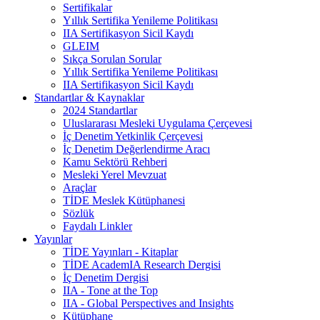
Sertifikalar
Yıllık Sertifika Yenileme Politikası
IIA Sertifikasyon Sicil Kaydı
GLEIM
Sıkça Sorulan Sorular
Yıllık Sertifika Yenileme Politikası
IIA Sertifikasyon Sicil Kaydı
Standartlar & Kaynaklar
2024 Standartlar
Uluslararası Mesleki Uygulama Çerçevesi
İç Denetim Yetkinlik Çerçevesi
İç Denetim Değerlendirme Aracı
Kamu Sektörü Rehberi
Mesleki Yerel Mevzuat
Araçlar
TİDE Meslek Kütüphanesi
Sözlük
Faydalı Linkler
Yayınlar
TİDE Yayınları - Kitaplar
TİDE AcademIA Research Dergisi
İç Denetim Dergisi
IIA - Tone at the Top
IIA - Global Perspectives and Insights
Kütüphane