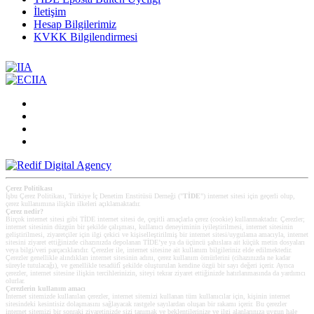
İletişim
Hesap Bilgilerimiz
KVKK Bilgilendirmesi
Çerez Politikası
İşbu Çerez Politikası, Türkiye İç Denetim Enstitüsü Derneği ("
TİDE
") internet sitesi için geçerli olup,
çerez kullanımına ilişkin ilkeleri açıklamaktadır.
Çerez nedir?
Birçok internet sitesi gibi TİDE internet sitesi de, çeşitli amaçlarla çerez (cookie) kullanmaktadır. Çerezler;
internet sitesinin düzgün bir şekilde çalışması, kullanıcı deneyiminin iyileştirilmesi, internet sitesinin
geliştirilmesi, ziyaretçiler için ilgi çekici ve kişiselleştirilmiş bir internet sitesi/uygulama amacıyla, internet
sitesini ziyaret ettiğinizde cihazınızda depolanan TİDE’ye ya da üçüncü şahıslara ait küçük metin dosyaları
veya bilgi/veri parçacıklarıdır. Çerezler ile, internet sitesine ait kullanım bilgileriniz elde edilmektedir.
Çerezler genellikle alındıkları internet sitesinin adını, çerez kullanım ömürlerini (cihazınızda ne kadar
süreyle tutulacağı), ve genellikle tesadüfî şekilde oluşturulan kendine özgü bir sayı değeri içerir. Ayrıca
çerezler, internet sitesine ilişkin tercihlerinizin, siteyi tekrar ziyaret ettiğinizde hatırlanmasında da yardımcı
olurlar.
Çerezlerin kullanım amacı
Internet sitemizde kullanılan çerezler, internet sitemizi kullanan tüm kullanıcılar için, kişinin internet
sitesindeki kesintisiz dolaşmasını sağlayacak rastgele sayılardan oluşan bir rakamı içerir. Bu çerezler
internet sitemizi bir sonraki ziyaretinizde sizi tanımak ve beklentilerinize ve ilgi alanlarınıza uygun hale