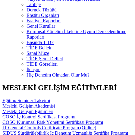
Tarihçe
Dernek Tüzüğü
Enstitü Organları
Faaliyet Raporları
Genel Kurullar
Kurumsal Yönetim İlkelerine Uyum Derecelendirme
Raporları
Basında TİDE
TİDE Bellek
Sanal Müze
TİDE Şeref Defteri
TİDE Görselleri
İletişim
Hiç Denetim Olmadan Olur Mu?
MESLEKİ GELİŞİM EĞİTİMLERİ
Eğitim/ Seminer Takvimi
Mesleki Gelişim Akademisi
Mesleki Gelişim Eğitimleri
COSO İç Kontrol Sertifikası Programı
COSO Kurumsal Risk Yönetimi Sertifikası Programı
IT General Controls Certificate Program (Online)
SİDUS Sürdürülebilirlik İç Denetim Uzmanlığı Sertifika Programı