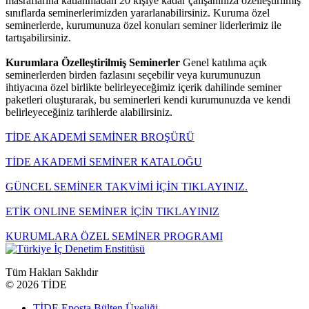
masraflarına katlanmadan 20 kişiye kadar çalışanınıza özelleştirilmiş
sınıflarda seminerlerimizden yararlanabilirsiniz. Kuruma özel
seminerlerde, kurumunuza özel konuları seminer liderlerimiz ile
tartışabilirsiniz.
Kurumlara Özelleştirilmiş Seminerler
Genel katılıma açık
seminerlerden birden fazlasını seçebilir veya kurumunuzun
ihtiyacına özel birlikte belirleyeceğimiz içerik dahilinde seminer
paketleri oluşturarak, bu seminerleri kendi kurumunuzda ve kendi
belirleyeceğiniz tarihlerde alabilirsiniz.
TİDE AKADEMİ SEMİNER BROŞÜRÜ
TİDE AKADEMİ SEMİNER KATALOĞU
GÜNCEL SEMİNER TAKVİMİ İÇİN TIKLAYINIZ.
ETİK ONLINE SEMİNER İÇİN TIKLAYINIZ
KURUMLARA ÖZEL SEMİNER PROGRAMI
Tüm Hakları Saklıdır
©
2026 TİDE
TİDE Eposta Bülten Üyeliği