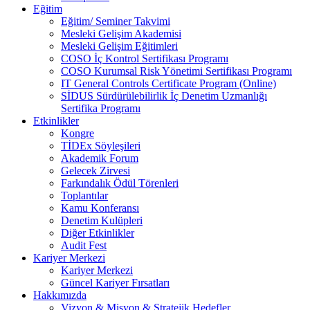
Eğitim
Eğitim/ Seminer Takvimi
Mesleki Gelişim Akademisi
Mesleki Gelişim Eğitimleri
COSO İç Kontrol Sertifikası Programı
COSO Kurumsal Risk Yönetimi Sertifikası Programı
IT General Controls Certificate Program (Online)
SİDUS Sürdürülebilirlik İç Denetim Uzmanlığı
Sertifika Programı
Etkinlikler
Kongre
TİDEx Söyleşileri
Akademik Forum
Gelecek Zirvesi
Farkındalık Ödül Törenleri
Toplantılar
Kamu Konferansı
Denetim Kulüpleri
Diğer Etkinlikler
Audit Fest
Kariyer Merkezi
Kariyer Merkezi
Güncel Kariyer Fırsatları
Hakkımızda
Vizyon & Misyon & Stratejik Hedefler