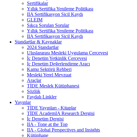
Sertifikalar
Yıllık Sertifika Yenileme Politikası
IIA Sertifikasyon Sicil Kaydı
GLEIM
Sıkça Sorulan Sorular
Yıllık Sertifika Yenileme Politikası
IIA Sertifikasyon Sicil Kaydı
Standartlar & Kaynaklar
2024 Standartlar
Uluslararası Mesleki Uygulama Çerçevesi
İç Denetim Yetkinlik Çerçevesi
İç Denetim Değerlendirme Aracı
Kamu Sektörü Rehberi
Mesleki Yerel Mevzuat
Araçlar
TİDE Meslek Kütüphanesi
Sözlük
Faydalı Linkler
Yayınlar
TİDE Yayınları - Kitaplar
TİDE AcademIA Research Dergisi
İç Denetim Dergisi
IIA - Tone at the Top
IIA - Global Perspectives and Insights
Kütüphane