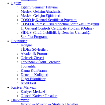
Eğitim
Eğitim/ Seminer Takvimi
Mesleki Gelişim Akademisi
Mesleki Gelişim Eğitimleri
COSO İç Kontrol Sertifikası Programı
COSO Kurumsal Risk Yönetimi Sertifikası Programı
IT General Controls Certificate Program (Online)
SİDUS Sürdürülebilirlik İç Denetim Uzmanlığı
Sertifika Programı
Etkinlikler
Kongre
TİDEx Söyleşileri
Akademik Forum
Gelecek Zirvesi
Farkındalık Ödül Törenleri
Toplantılar
Kamu Konferansı
Denetim Kulüpleri
Diğer Etkinlikler
Audit Fest
Kariyer Merkezi
Kariyer Merkezi
Güncel Kariyer Fırsatları
Hakkımızda
Vizyon & Misyon & Stratejik Hedefler