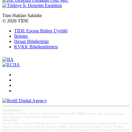
Tüm Hakları Saklıdır
©
2026 TİDE
TİDE Eposta Bülten Üyeliği
İletişim
Hesap Bilgilerimiz
KVKK Bilgilendirmesi
Çerez Politikası
İşbu Çerez Politikası, Türkiye İç Denetim Enstitüsü Derneği ("
TİDE
") internet sitesi için geçerli olup,
çerez kullanımına ilişkin ilkeleri açıklamaktadır.
Çerez nedir?
Birçok internet sitesi gibi TİDE internet sitesi de, çeşitli amaçlarla çerez (cookie) kullanmaktadır. Çerezler;
internet sitesinin düzgün bir şekilde çalışması, kullanıcı deneyiminin iyileştirilmesi, internet sitesinin
geliştirilmesi, ziyaretçiler için ilgi çekici ve kişiselleştirilmiş bir internet sitesi/uygulama amacıyla, internet