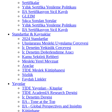
Sertifikalar
Yıllık Sertifika Yenileme Politikası
IIA Sertifikasyon Sicil Kaydı
GLEIM
Sıkça Sorulan Sorular
Yıllık Sertifika Yenileme Politikası
IIA Sertifikasyon Sicil Kaydı
Standartlar & Kaynaklar
2024 Standartlar
Uluslararası Mesleki Uygulama Çerçevesi
İç Denetim Yetkinlik Çerçevesi
İç Denetim Değerlendirme Aracı
Kamu Sektörü Rehberi
Mesleki Yerel Mevzuat
Araçlar
TİDE Meslek Kütüphanesi
Sözlük
Faydalı Linkler
Yayınlar
TİDE Yayınları - Kitaplar
TİDE AcademIA Research Dergisi
İç Denetim Dergisi
IIA - Tone at the Top
IIA - Global Perspectives and Insights
Kütüphane