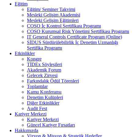
Eğitim
Eğitim/ Seminer Takvimi
Mesleki Gelişim Akademisi
Mesleki Gelişim Eğitimleri
COSO İç Kontrol Sertifikası Programı
COSO Kurumsal Risk Yönetimi Sertifikası Programı
IT General Controls Certificate Program (Online)
SİDUS Sürdürülebilirlik İç Denetim Uzmanlığı
Sertifika Programı
Etkinlikler
Kongre
TİDEx Söyleşileri
Akademik Forum
Gelecek Zirvesi
Farkındalık Ödül Törenleri
Toplantılar
Kamu Konferansı
Denetim Kulüpleri
Diğer Etkinlikler
Audit Fest
Kariyer Merkezi
Kariyer Merkezi
Güncel Kariyer Fırsatları
Hakkımızda
Vizyon & Misyon & Stratejik Hedefler