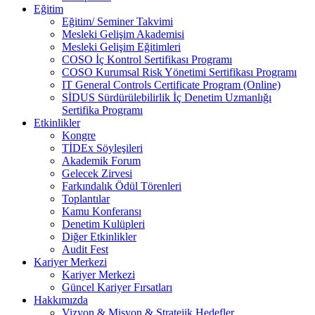
Eğitim
Eğitim/ Seminer Takvimi
Mesleki Gelişim Akademisi
Mesleki Gelişim Eğitimleri
COSO İç Kontrol Sertifikası Programı
COSO Kurumsal Risk Yönetimi Sertifikası Programı
IT General Controls Certificate Program (Online)
SİDUS Sürdürülebilirlik İç Denetim Uzmanlığı
Sertifika Programı
Etkinlikler
Kongre
TİDEx Söyleşileri
Akademik Forum
Gelecek Zirvesi
Farkındalık Ödül Törenleri
Toplantılar
Kamu Konferansı
Denetim Kulüpleri
Diğer Etkinlikler
Audit Fest
Kariyer Merkezi
Kariyer Merkezi
Güncel Kariyer Fırsatları
Hakkımızda
Vizyon & Misyon & Stratejik Hedefler