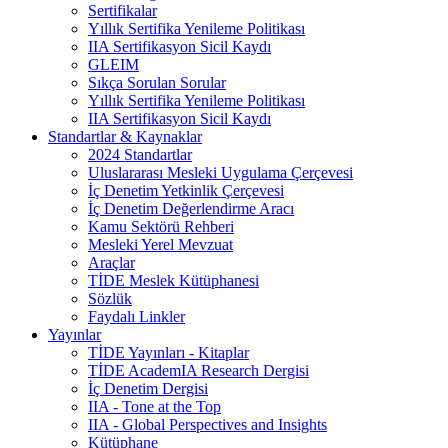
Sertifikalar
Yıllık Sertifika Yenileme Politikası
IIA Sertifikasyon Sicil Kaydı
GLEIM
Sıkça Sorulan Sorular
Yıllık Sertifika Yenileme Politikası
IIA Sertifikasyon Sicil Kaydı
Standartlar & Kaynaklar
2024 Standartlar
Uluslararası Mesleki Uygulama Çerçevesi
İç Denetim Yetkinlik Çerçevesi
İç Denetim Değerlendirme Aracı
Kamu Sektörü Rehberi
Mesleki Yerel Mevzuat
Araçlar
TİDE Meslek Kütüphanesi
Sözlük
Faydalı Linkler
Yayınlar
TİDE Yayınları - Kitaplar
TİDE AcademIA Research Dergisi
İç Denetim Dergisi
IIA - Tone at the Top
IIA - Global Perspectives and Insights
Kütüphane