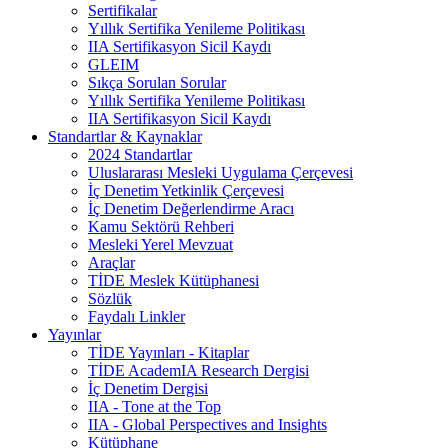
Sertifikalar
Yıllık Sertifika Yenileme Politikası
IIA Sertifikasyon Sicil Kaydı
GLEIM
Sıkça Sorulan Sorular
Yıllık Sertifika Yenileme Politikası
IIA Sertifikasyon Sicil Kaydı
Standartlar & Kaynaklar
2024 Standartlar
Uluslararası Mesleki Uygulama Çerçevesi
İç Denetim Yetkinlik Çerçevesi
İç Denetim Değerlendirme Aracı
Kamu Sektörü Rehberi
Mesleki Yerel Mevzuat
Araçlar
TİDE Meslek Kütüphanesi
Sözlük
Faydalı Linkler
Yayınlar
TİDE Yayınları - Kitaplar
TİDE AcademIA Research Dergisi
İç Denetim Dergisi
IIA - Tone at the Top
IIA - Global Perspectives and Insights
Kütüphane