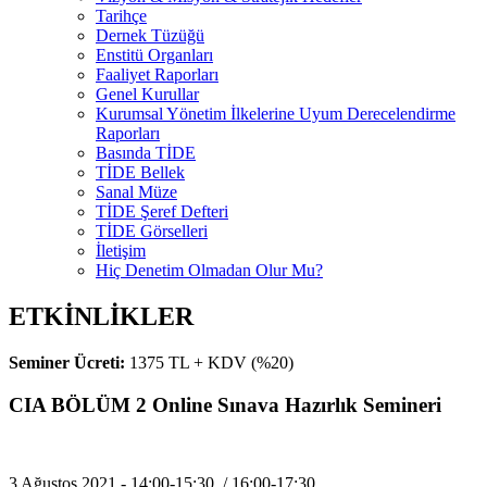
Tarihçe
Dernek Tüzüğü
Enstitü Organları
Faaliyet Raporları
Genel Kurullar
Kurumsal Yönetim İlkelerine Uyum Derecelendirme
Raporları
Basında TİDE
TİDE Bellek
Sanal Müze
TİDE Şeref Defteri
TİDE Görselleri
İletişim
Hiç Denetim Olmadan Olur Mu?
ETKİNLİKLER
Seminer Ücreti:
1375 TL + KDV (%20)
CIA BÖLÜM 2 Online Sınava Hazırlık Semineri
3 Ağustos 2021 - 14:00-15:30 / 16:00-17:30