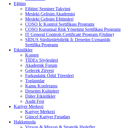
Eğitim
Eğitim/ Seminer Takvimi
Mesleki Gelişim Akademisi
Mesleki Gelişim Eğitimleri
COSO İç Kontrol Sertifikası Programı
COSO Kurumsal Risk Yönetimi Sertifikası Programı
IT General Controls Certificate Program (Online)
SİDUS Sürdürülebilirlik İç Denetim Uzmanlığı
Sertifika Programı
Etkinlikler
Kongre
TİDEx Söyleşileri
Akademik Forum
Gelecek Zirvesi
Farkındalık Ödül Törenleri
Toplantılar
Kamu Konferansı
Denetim Kulüpleri
Diğer Etkinlikler
Audit Fest
Kariyer Merkezi
Kariyer Merkezi
Güncel Kariyer Fırsatları
Hakkımızda
Vizyon & Misyon & Stratejik Hedefler