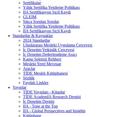
Sertifikalar
Yıllık Sertifika Yenileme Politikası
IIA Sertifikasyon Sicil Kaydı
GLEIM
Sıkça Sorulan Sorular
Yıllık Sertifika Yenileme Politikası
IIA Sertifikasyon Sicil Kaydı
Standartlar & Kaynaklar
2024 Standartlar
Uluslararası Mesleki Uygulama Çerçevesi
İç Denetim Yetkinlik Çerçevesi
İç Denetim Değerlendirme Aracı
Kamu Sektörü Rehberi
Mesleki Yerel Mevzuat
Araçlar
TİDE Meslek Kütüphanesi
Sözlük
Faydalı Linkler
Yayınlar
TİDE Yayınları - Kitaplar
TİDE AcademIA Research Dergisi
İç Denetim Dergisi
IIA - Tone at the Top
IIA - Global Perspectives and Insights
Kütüphane