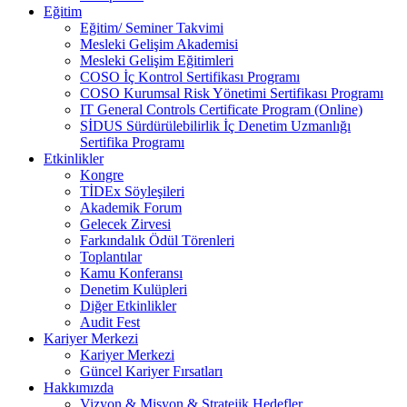
Eğitim
Eğitim/ Seminer Takvimi
Mesleki Gelişim Akademisi
Mesleki Gelişim Eğitimleri
COSO İç Kontrol Sertifikası Programı
COSO Kurumsal Risk Yönetimi Sertifikası Programı
IT General Controls Certificate Program (Online)
SİDUS Sürdürülebilirlik İç Denetim Uzmanlığı
Sertifika Programı
Etkinlikler
Kongre
TİDEx Söyleşileri
Akademik Forum
Gelecek Zirvesi
Farkındalık Ödül Törenleri
Toplantılar
Kamu Konferansı
Denetim Kulüpleri
Diğer Etkinlikler
Audit Fest
Kariyer Merkezi
Kariyer Merkezi
Güncel Kariyer Fırsatları
Hakkımızda
Vizyon & Misyon & Stratejik Hedefler