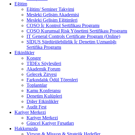
Eğitim
Eğitim/ Seminer Takvimi
Mesleki Gelişim Akademisi
Mesleki Gelişim Eğitimleri
COSO İç Kontrol Sertifikası Programı
COSO Kurumsal Risk Yönetimi Sertifikası Programı
IT General Controls Certificate Program (Online)
SİDUS Sürdürülebilirlik İç Denetim Uzmanlığı
Sertifika Programı
Etkinlikler
Kongre
TİDEx Söyleşileri
Akademik Forum
Gelecek Zirvesi
Farkındalık Ödül Törenleri
Toplantılar
Kamu Konferansı
Denetim Kulüpleri
Diğer Etkinlikler
Audit Fest
Kariyer Merkezi
Kariyer Merkezi
Güncel Kariyer Fırsatları
Hakkımızda
Vizyon & Misyon & Stratejik Hedefler