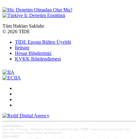
Tüm Hakları Saklıdır
©
2026 TİDE
TİDE Eposta Bülten Üyeliği
İletişim
Hesap Bilgilerimiz
KVKK Bilgilendirmesi
Çerez Politikası
İşbu Çerez Politikası, Türkiye İç Denetim Enstitüsü Derneği ("
TİDE
") internet sitesi için geçerli olup,
çerez kullanımına ilişkin ilkeleri açıklamaktadır.
Çerez nedir?