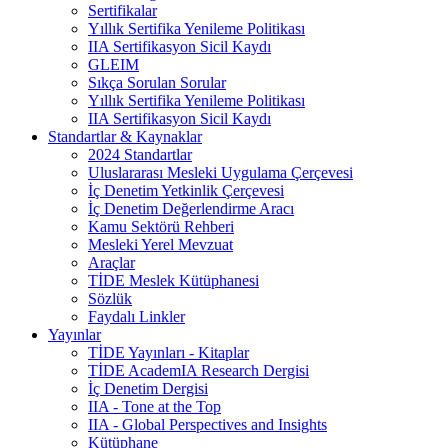
Sertifikalar
Yıllık Sertifika Yenileme Politikası
IIA Sertifikasyon Sicil Kaydı
GLEIM
Sıkça Sorulan Sorular
Yıllık Sertifika Yenileme Politikası
IIA Sertifikasyon Sicil Kaydı
Standartlar & Kaynaklar
2024 Standartlar
Uluslararası Mesleki Uygulama Çerçevesi
İç Denetim Yetkinlik Çerçevesi
İç Denetim Değerlendirme Aracı
Kamu Sektörü Rehberi
Mesleki Yerel Mevzuat
Araçlar
TİDE Meslek Kütüphanesi
Sözlük
Faydalı Linkler
Yayınlar
TİDE Yayınları - Kitaplar
TİDE AcademIA Research Dergisi
İç Denetim Dergisi
IIA - Tone at the Top
IIA - Global Perspectives and Insights
Kütüphane