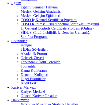
Eğitim
Eğitim/ Seminer Takvimi
Mesleki Gelişim Akademisi
Mesleki Gelişim Eğitimleri
COSO İç Kontrol Sertifikası Programı
COSO Kurumsal Risk Yönetimi Sertifikası Programı
IT General Controls Certificate Program (Online)
SİDUS Sürdürülebilirlik İç Denetim Uzmanlığı
Sertifika Programı
Etkinlikler
Kongre
TİDEx Söyleşileri
Akademik Forum
Gelecek Zirvesi
Farkındalık Ödül Törenleri
Toplantılar
Kamu Konferansı
Denetim Kulüpleri
Diğer Etkinlikler
Audit Fest
Kariyer Merkezi
Kariyer Merkezi
Güncel Kariyer Fırsatları
Hakkımızda
Vizyon & Misyon & Stratejik Hedefler