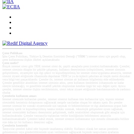
Çerez Politikası
İşbu Çerez Politikası, Türkiye İç Denetim Enstitüsü Derneği ("
TİDE
") internet sitesi için geçerli olup,
çerez kullanımına ilişkin ilkeleri açıklamaktadır.
Çerez nedir?
Birçok internet sitesi gibi TİDE internet sitesi de, çeşitli amaçlarla çerez (cookie) kullanmaktadır. Çerezler;
internet sitesinin düzgün bir şekilde çalışması, kullanıcı deneyiminin iyileştirilmesi, internet sitesinin
geliştirilmesi, ziyaretçiler için ilgi çekici ve kişiselleştirilmiş bir internet sitesi/uygulama amacıyla, internet
sitesini ziyaret ettiğinizde cihazınızda depolanan TİDE’ye ya da üçüncü şahıslara ait küçük metin dosyaları
veya bilgi/veri parçacıklarıdır. Çerezler ile, internet sitesine ait kullanım bilgileriniz elde edilmektedir.
Çerezler genellikle alındıkları internet sitesinin adını, çerez kullanım ömürlerini (cihazınızda ne kadar
süreyle tutulacağı), ve genellikle tesadüfî şekilde oluşturulan kendine özgü bir sayı değeri içerir. Ayrıca
çerezler, internet sitesine ilişkin tercihlerinizin, siteyi tekrar ziyaret ettiğinizde hatırlanmasında da yardımcı
olurlar.
Çerezlerin kullanım amacı
Internet sitemizde kullanılan çerezler, internet sitemizi kullanan tüm kullanıcılar için, kişinin internet
sitesindeki kesintisiz dolaşmasını sağlayacak rastgele sayılardan oluşan bir rakamı içerir. Bu çerezler
internet sitemizi bir sonraki ziyaretinizde sizi tanımak ve beklentilerinize ve ilgi alanlarınıza uygun hale
getirilmiş içerik ve kişiselleştirilmiş tarama imkânı sunmak, teknolojik gelişmelere uyum sağlamak,
internet sitemizdeki kullanıcı deneyimini geliştirmek, trafik istatistikleri oluşturmak gibi amaçlar için
kullanılmaktadır. Çerezler vasıtasıyla toplanılan veriler kimliğinizin belirlenmesi amacıyla
kullanılmamaktadır. Çerezleri kabul etmek, internet sitemizi kullanmanız için zorunlu olmamakla birlikte
size daha iyi bir kullanıcı deneyimi sağlar.
Çerezlerin kontrolü
Tarayıcılar çerezleri kabul eder biçimde tasarlanmış olabilir. Kullanıcı olarak her zaman çerezlerin
gelmemesini veya gönderildiklerinde uyarı verilmesini sağlayacak biçimde tarayıcıların ayarlarını