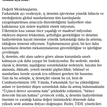
Değerli Meslektaşlarım,
Farkındalık ayı vesilesiyle, iç denetim işlevlerine yönelik bilincin ve
mesleğimizin global standartlarının tüm kuruluşlarda
yaygınlaştırılması amacıyla düzenlediğimiz faaliyetlere olan
katkılarınız için sizlere teşekkür etmek istiyorum.
Ülkemizin kısa zaman önce yaşadığı ve maalesef milyonları
etkileyen deprem felaketinin, şeffaflığın gerekliliğini ve denetim
faaliyetlerinin hayati önemine yönelik farkındalığı daha da artırmış
olduğunu temenni ediyorum. Toplumumuzun gözü, bir kez daha
kurumların denetim mekanizmalarının güvenilirliğine ve işlerliğine
çevrilmiştir.
İç denetim, etki alanı sadece görev alınan kurumlarla sınırlı
kalmayan çok daha yaygın bir fonksiyondur. Bu nedenle, meslek
olarak iç denetim, taşıdığımız sorumluluklar nedeniyle, hayatın her
alanında, dikkatle, yeterli mesleki şüphecilikle, bilimsel ve
standartlara özenle uyarak icra edilmesi gereken bir husustur.
Tam da bu sebeple, iç denetçiler olarak bu yıl, hem de
Cumhuriyetimizin 100. Yılında, Farkındalık Ayı’na yüklediğimiz
anlam ve üzerimize düşen sorumluluk daha da artmış bulunmaktadır.
“Üçüncü derece savunma hattı” şeklindeki rolümüzü, “birinci
derecede hücum hattına” çevirecek yolda, iç denetim faaliyetlerinin
önemini ve yarattığı katma değeri önümüzdeki dönemde daha
yüksek sesle anlatma ihtiyacı doğmuştur. Bizler, TİDE yöneticileri