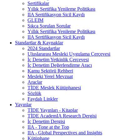
Sertifikalar
Yıllık Sertifika Yenileme Politikası
IIA Sertifikasyon Sicil Kaydı
GLEIM
Sıkça Sorulan Sorular
Yıllık Sertifika Yenileme Politikası
IIA Sertifikasyon Sicil Kaydı
Standartlar & Kaynaklar
2024 Standartlar
Uluslararası Mesleki Uygulama Çerçevesi
İç Denetim Yetkinlik Çerçevesi
İç Denetim Değerlendirme Aracı
Kamu Sektörü Rehberi
Mesleki Yerel Mevzuat
Araçlar
TİDE Meslek Kütüphanesi
Sözlük
Faydalı Linkler
Yayınlar
TİDE Yayınları - Kitaplar
TİDE AcademIA Research Dergisi
İç Denetim Dergisi
IIA - Tone at the Top
IIA - Global Perspectives and Insights
Kütüphane