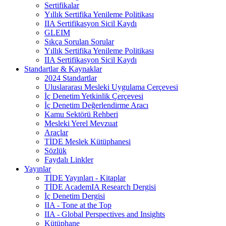
Sertifikalar
Yıllık Sertifika Yenileme Politikası
IIA Sertifikasyon Sicil Kaydı
GLEIM
Sıkça Sorulan Sorular
Yıllık Sertifika Yenileme Politikası
IIA Sertifikasyon Sicil Kaydı
Standartlar & Kaynaklar
2024 Standartlar
Uluslararası Mesleki Uygulama Çerçevesi
İç Denetim Yetkinlik Çerçevesi
İç Denetim Değerlendirme Aracı
Kamu Sektörü Rehberi
Mesleki Yerel Mevzuat
Araçlar
TİDE Meslek Kütüphanesi
Sözlük
Faydalı Linkler
Yayınlar
TİDE Yayınları - Kitaplar
TİDE AcademIA Research Dergisi
İç Denetim Dergisi
IIA - Tone at the Top
IIA - Global Perspectives and Insights
Kütüphane