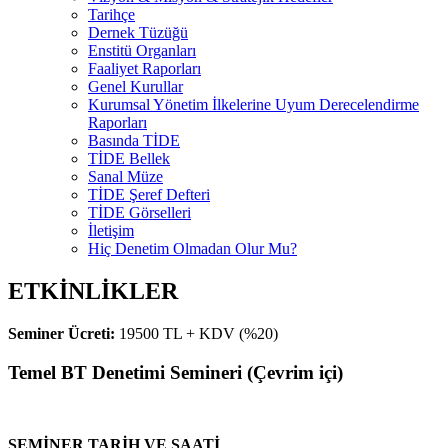
Tarihçe
Dernek Tüzüğü
Enstitü Organları
Faaliyet Raporları
Genel Kurullar
Kurumsal Yönetim İlkelerine Uyum Derecelendirme
Raporları
Basında TİDE
TİDE Bellek
Sanal Müze
TİDE Şeref Defteri
TİDE Görselleri
İletişim
Hiç Denetim Olmadan Olur Mu?
ETKİNLİKLER
Seminer Ücreti:
19500 TL + KDV (%20)
Temel BT Denetimi Semineri (Çevrim içi)
SEMİNER TARİH VE SAATİ