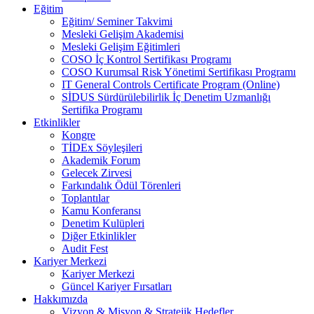
Eğitim
Eğitim/ Seminer Takvimi
Mesleki Gelişim Akademisi
Mesleki Gelişim Eğitimleri
COSO İç Kontrol Sertifikası Programı
COSO Kurumsal Risk Yönetimi Sertifikası Programı
IT General Controls Certificate Program (Online)
SİDUS Sürdürülebilirlik İç Denetim Uzmanlığı
Sertifika Programı
Etkinlikler
Kongre
TİDEx Söyleşileri
Akademik Forum
Gelecek Zirvesi
Farkındalık Ödül Törenleri
Toplantılar
Kamu Konferansı
Denetim Kulüpleri
Diğer Etkinlikler
Audit Fest
Kariyer Merkezi
Kariyer Merkezi
Güncel Kariyer Fırsatları
Hakkımızda
Vizyon & Misyon & Stratejik Hedefler