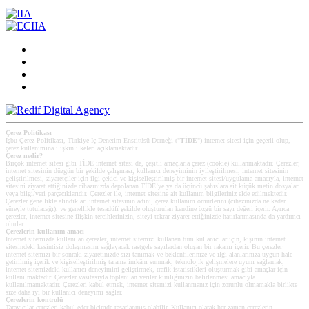
Çerez Politikası
İşbu Çerez Politikası, Türkiye İç Denetim Enstitüsü Derneği ("
TİDE
") internet sitesi için geçerli olup,
çerez kullanımına ilişkin ilkeleri açıklamaktadır.
Çerez nedir?
Birçok internet sitesi gibi TİDE internet sitesi de, çeşitli amaçlarla çerez (cookie) kullanmaktadır. Çerezler;
internet sitesinin düzgün bir şekilde çalışması, kullanıcı deneyiminin iyileştirilmesi, internet sitesinin
geliştirilmesi, ziyaretçiler için ilgi çekici ve kişiselleştirilmiş bir internet sitesi/uygulama amacıyla, internet
sitesini ziyaret ettiğinizde cihazınızda depolanan TİDE’ye ya da üçüncü şahıslara ait küçük metin dosyaları
veya bilgi/veri parçacıklarıdır. Çerezler ile, internet sitesine ait kullanım bilgileriniz elde edilmektedir.
Çerezler genellikle alındıkları internet sitesinin adını, çerez kullanım ömürlerini (cihazınızda ne kadar
süreyle tutulacağı), ve genellikle tesadüfî şekilde oluşturulan kendine özgü bir sayı değeri içerir. Ayrıca
çerezler, internet sitesine ilişkin tercihlerinizin, siteyi tekrar ziyaret ettiğinizde hatırlanmasında da yardımcı
olurlar.
Çerezlerin kullanım amacı
Internet sitemizde kullanılan çerezler, internet sitemizi kullanan tüm kullanıcılar için, kişinin internet
sitesindeki kesintisiz dolaşmasını sağlayacak rastgele sayılardan oluşan bir rakamı içerir. Bu çerezler
internet sitemizi bir sonraki ziyaretinizde sizi tanımak ve beklentilerinize ve ilgi alanlarınıza uygun hale
getirilmiş içerik ve kişiselleştirilmiş tarama imkânı sunmak, teknolojik gelişmelere uyum sağlamak,
internet sitemizdeki kullanıcı deneyimini geliştirmek, trafik istatistikleri oluşturmak gibi amaçlar için
kullanılmaktadır. Çerezler vasıtasıyla toplanılan veriler kimliğinizin belirlenmesi amacıyla
kullanılmamaktadır. Çerezleri kabul etmek, internet sitemizi kullanmanız için zorunlu olmamakla birlikte
size daha iyi bir kullanıcı deneyimi sağlar.
Çerezlerin kontrolü
Tarayıcılar çerezleri kabul eder biçimde tasarlanmış olabilir. Kullanıcı olarak her zaman çerezlerin