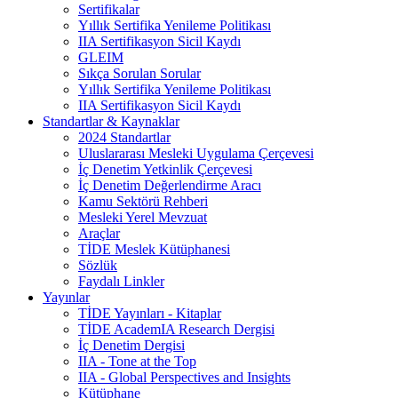
Sertifikalar
Yıllık Sertifika Yenileme Politikası
IIA Sertifikasyon Sicil Kaydı
GLEIM
Sıkça Sorulan Sorular
Yıllık Sertifika Yenileme Politikası
IIA Sertifikasyon Sicil Kaydı
Standartlar & Kaynaklar
2024 Standartlar
Uluslararası Mesleki Uygulama Çerçevesi
İç Denetim Yetkinlik Çerçevesi
İç Denetim Değerlendirme Aracı
Kamu Sektörü Rehberi
Mesleki Yerel Mevzuat
Araçlar
TİDE Meslek Kütüphanesi
Sözlük
Faydalı Linkler
Yayınlar
TİDE Yayınları - Kitaplar
TİDE AcademIA Research Dergisi
İç Denetim Dergisi
IIA - Tone at the Top
IIA - Global Perspectives and Insights
Kütüphane