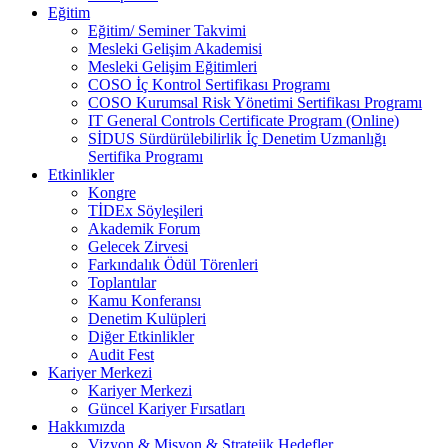
Eğitim
Eğitim/ Seminer Takvimi
Mesleki Gelişim Akademisi
Mesleki Gelişim Eğitimleri
COSO İç Kontrol Sertifikası Programı
COSO Kurumsal Risk Yönetimi Sertifikası Programı
IT General Controls Certificate Program (Online)
SİDUS Sürdürülebilirlik İç Denetim Uzmanlığı
Sertifika Programı
Etkinlikler
Kongre
TİDEx Söyleşileri
Akademik Forum
Gelecek Zirvesi
Farkındalık Ödül Törenleri
Toplantılar
Kamu Konferansı
Denetim Kulüpleri
Diğer Etkinlikler
Audit Fest
Kariyer Merkezi
Kariyer Merkezi
Güncel Kariyer Fırsatları
Hakkımızda
Vizyon & Misyon & Stratejik Hedefler