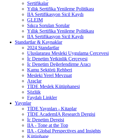
Sertifikalar
Yıllık Sertifika Yenileme Politikası
IIA Sertifikasyon Sicil Kaydı
GLEIM
Sıkça Sorulan Sorular
Yıllık Sertifika Yenileme Politikası
IIA Sertifikasyon Sicil Kaydı
Standartlar & Kaynaklar
2024 Standartlar
Uluslararası Mesleki Uygulama Çerçevesi
İç Denetim Yetkinlik Çerçevesi
İç Denetim Değerlendirme Aracı
Kamu Sektörü Rehberi
Mesleki Yerel Mevzuat
Araçlar
TİDE Meslek Kütüphanesi
Sözlük
Faydalı Linkler
Yayınlar
TİDE Yayınları - Kitaplar
TİDE AcademIA Research Dergisi
İç Denetim Dergisi
IIA - Tone at the Top
IIA - Global Perspectives and Insights
Kütüphane