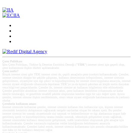
Çerez Politikası
İşbu Çerez Politikası, Türkiye İç Denetim Enstitüsü Derneği ("
TİDE
") internet sitesi için geçerli olup,
çerez kullanımına ilişkin ilkeleri açıklamaktadır.
Çerez nedir?
Birçok internet sitesi gibi TİDE internet sitesi de, çeşitli amaçlarla çerez (cookie) kullanmaktadır. Çerezler;
internet sitesinin düzgün bir şekilde çalışması, kullanıcı deneyiminin iyileştirilmesi, internet sitesinin
geliştirilmesi, ziyaretçiler için ilgi çekici ve kişiselleştirilmiş bir internet sitesi/uygulama amacıyla, internet
sitesini ziyaret ettiğinizde cihazınızda depolanan TİDE’ye ya da üçüncü şahıslara ait küçük metin dosyaları
veya bilgi/veri parçacıklarıdır. Çerezler ile, internet sitesine ait kullanım bilgileriniz elde edilmektedir.
Çerezler genellikle alındıkları internet sitesinin adını, çerez kullanım ömürlerini (cihazınızda ne kadar
süreyle tutulacağı), ve genellikle tesadüfî şekilde oluşturulan kendine özgü bir sayı değeri içerir. Ayrıca
çerezler, internet sitesine ilişkin tercihlerinizin, siteyi tekrar ziyaret ettiğinizde hatırlanmasında da yardımcı
olurlar.
Çerezlerin kullanım amacı
Internet sitemizde kullanılan çerezler, internet sitemizi kullanan tüm kullanıcılar için, kişinin internet
sitesindeki kesintisiz dolaşmasını sağlayacak rastgele sayılardan oluşan bir rakamı içerir. Bu çerezler
internet sitemizi bir sonraki ziyaretinizde sizi tanımak ve beklentilerinize ve ilgi alanlarınıza uygun hale
getirilmiş içerik ve kişiselleştirilmiş tarama imkânı sunmak, teknolojik gelişmelere uyum sağlamak,
internet sitemizdeki kullanıcı deneyimini geliştirmek, trafik istatistikleri oluşturmak gibi amaçlar için
kullanılmaktadır. Çerezler vasıtasıyla toplanılan veriler kimliğinizin belirlenmesi amacıyla
kullanılmamaktadır. Çerezleri kabul etmek, internet sitemizi kullanmanız için zorunlu olmamakla birlikte
size daha iyi bir kullanıcı deneyimi sağlar.