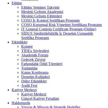
Eğitim
Eğitim/ Seminer Takvimi
Mesleki Gelişim Akademisi
Mesleki Gelişim Eğitimleri
COSO İç Kontrol Sertifikası Programı
COSO Kurumsal Risk Yönetimi Sertifikası Programı
IT General Controls Certificate Program (Online)
SİDUS Sürdürülebilirlik İç Denetim Uzmanlığı
Sertifika Programı
Etkinlikler
Kongre
TİDEx Söyleşileri
Akademik Forum
Gelecek Zirvesi
Farkındalık Ödül Törenleri
Toplantılar
Kamu Konferansı
Denetim Kulüpleri
Diğer Etkinlikler
Audit Fest
Kariyer Merkezi
Kariyer Merkezi
Güncel Kariyer Fırsatları
Hakkımızda
Vizyon & Misyon & Stratejik Hedefler