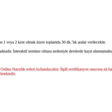
ün 1 veya 2 kere olmak üzere toplamda 30 dk.’lık aralar verilecektir.
ktadır. İnteraktif seminer olması nedeniyle derslerde kayıt alınmamakta
ine Hazırlık setleri kullanılacaktır. İlgili sertifikasyon sınavına ait h
ilmektedir.