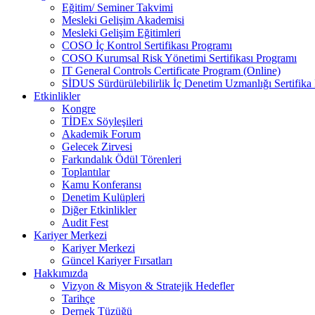
Eğitim/ Seminer Takvimi
Mesleki Gelişim Akademisi
Mesleki Gelişim Eğitimleri
COSO İç Kontrol Sertifikası Programı
COSO Kurumsal Risk Yönetimi Sertifikası Programı
IT General Controls Certificate Program (Online)
SİDUS Sürdürülebilirlik İç Denetim Uzmanlığı Sertifika
Etkinlikler
Kongre
TİDEx Söyleşileri
Akademik Forum
Gelecek Zirvesi
Farkındalık Ödül Törenleri
Toplantılar
Kamu Konferansı
Denetim Kulüpleri
Diğer Etkinlikler
Audit Fest
Kariyer Merkezi
Kariyer Merkezi
Güncel Kariyer Fırsatları
Hakkımızda
Vizyon & Misyon & Stratejik Hedefler
Tarihçe
Dernek Tüzüğü