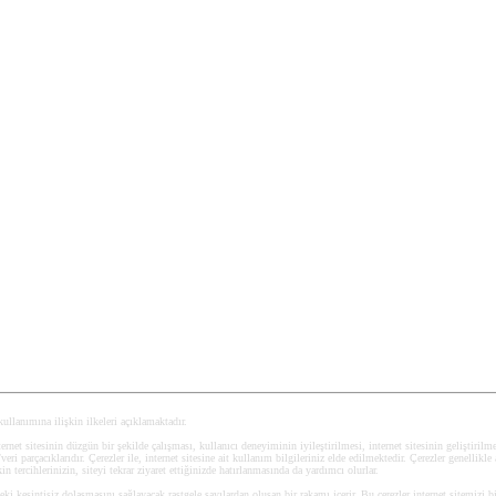
 kullanımına ilişkin ilkeleri açıklamaktadır.
ernet sitesinin düzgün bir şekilde çalışması, kullanıcı deneyiminin iyileştirilmesi, internet sitesinin geliştirilmesi
i parçacıklarıdır. Çerezler ile, internet sitesine ait kullanım bilgileriniz elde edilmektedir. Çerezler genellikle 
kin tercihlerinizin, siteyi tekrar ziyaret ettiğinizde hatırlanmasında da yardımcı olurlar.
deki kesintisiz dolaşmasını sağlayacak rastgele sayılardan oluşan bir rakamı içerir. Bu çerezler internet sitemizi b