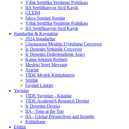
Yıllık Sertifika Yenileme Politikası
IIA Sertifikasyon Sicil Kaydı
GLEIM
Sıkça Sorulan Sorular
Yıllık Sertifika Yenileme Politikası
IIA Sertifikasyon Sicil Kaydı
Standartlar & Kaynaklar
2024 Standartlar
Uluslararası Mesleki Uygulama Çerçevesi
İç Denetim Yetkinlik Çerçevesi
İç Denetim Değerlendirme Aracı
Kamu Sektörü Rehberi
Mesleki Yerel Mevzuat
Araçlar
TİDE Meslek Kütüphanesi
Sözlük
Faydalı Linkler
Yayınlar
TİDE Yayınları - Kitaplar
TİDE AcademIA Research Dergisi
İç Denetim Dergisi
IIA - Tone at the Top
IIA - Global Perspectives and Insights
Kütüphane
Eğitim