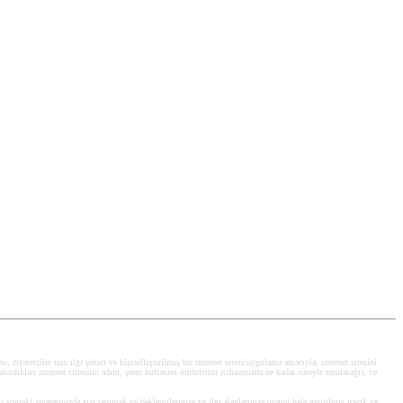
, ziyaretçiler için ilgi çekici ve kişiselleştirilmiş bir internet sitesi/uygulama amacıyla, internet sitesini
alındıkları internet sitesinin adını, çerez kullanım ömürlerini (cihazınızda ne kadar süreyle tutulacağı), ve
ir sonraki ziyaretinizde sizi tanımak ve beklentilerinize ve ilgi alanlarınıza uygun hale getirilmiş içerik ve