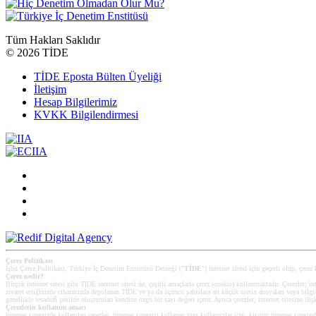
Tüm Hakları Saklıdır
©
2026 TİDE
TİDE Eposta Bülten Üyeliği
İletişim
Hesap Bilgilerimiz
KVKK Bilgilendirmesi
Çerez Politikası
İşbu Çerez Politikası, Türkiye İç Denetim Enstitüsü Derneği ("
TİDE
") internet sitesi için geçerli olup, çerez
Çerez nedir?
Birçok internet sitesi gibi TİDE internet sitesi de, çeşitli amaçlarla çerez (cookie) kullanmaktadır. Çerezler; int
ziyaret ettiğinizde cihazınızda depolanan TİDE’ye ya da üçüncü şahıslara ait küçük metin dosyaları veya bilgi/ver
genellikle tesadüfî şekilde oluşturulan kendine özgü bir sayı değeri içerir. Ayrıca çerezler, internet sitesine iliş
Çerezlerin kullanım amacı
Internet sitemizde kullanılan çerezler, internet sitemizi kullanan tüm kullanıcılar için, kişinin internet sitesin