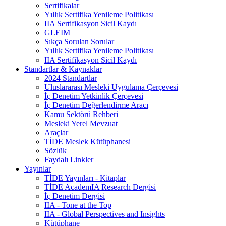
Sertifikalar
Yıllık Sertifika Yenileme Politikası
IIA Sertifikasyon Sicil Kaydı
GLEIM
Sıkça Sorulan Sorular
Yıllık Sertifika Yenileme Politikası
IIA Sertifikasyon Sicil Kaydı
Standartlar & Kaynaklar
2024 Standartlar
Uluslararası Mesleki Uygulama Çerçevesi
İç Denetim Yetkinlik Çerçevesi
İç Denetim Değerlendirme Aracı
Kamu Sektörü Rehberi
Mesleki Yerel Mevzuat
Araçlar
TİDE Meslek Kütüphanesi
Sözlük
Faydalı Linkler
Yayınlar
TİDE Yayınları - Kitaplar
TİDE AcademIA Research Dergisi
İç Denetim Dergisi
IIA - Tone at the Top
IIA - Global Perspectives and Insights
Kütüphane