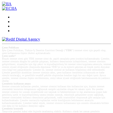
Çerez Politikası
İşbu Çerez Politikası, Türkiye İç Denetim Enstitüsü Derneği ("
TİDE
") internet sitesi için geçerli olup,
çerez kullanımına ilişkin ilkeleri açıklamaktadır.
Çerez nedir?
Birçok internet sitesi gibi TİDE internet sitesi de, çeşitli amaçlarla çerez (cookie) kullanmaktadır. Çerezler;
internet sitesinin düzgün bir şekilde çalışması, kullanıcı deneyiminin iyileştirilmesi, internet sitesinin
geliştirilmesi, ziyaretçiler için ilgi çekici ve kişiselleştirilmiş bir internet sitesi/uygulama amacıyla, internet
sitesini ziyaret ettiğinizde cihazınızda depolanan TİDE’ye ya da üçüncü şahıslara ait küçük metin dosyaları
veya bilgi/veri parçacıklarıdır. Çerezler ile, internet sitesine ait kullanım bilgileriniz elde edilmektedir.
Çerezler genellikle alındıkları internet sitesinin adını, çerez kullanım ömürlerini (cihazınızda ne kadar
süreyle tutulacağı), ve genellikle tesadüfî şekilde oluşturulan kendine özgü bir sayı değeri içerir. Ayrıca
çerezler, internet sitesine ilişkin tercihlerinizin, siteyi tekrar ziyaret ettiğinizde hatırlanmasında da yardımcı
olurlar.
Çerezlerin kullanım amacı
Internet sitemizde kullanılan çerezler, internet sitemizi kullanan tüm kullanıcılar için, kişinin internet
sitesindeki kesintisiz dolaşmasını sağlayacak rastgele sayılardan oluşan bir rakamı içerir. Bu çerezler
internet sitemizi bir sonraki ziyaretinizde sizi tanımak ve beklentilerinize ve ilgi alanlarınıza uygun hale
getirilmiş içerik ve kişiselleştirilmiş tarama imkânı sunmak, teknolojik gelişmelere uyum sağlamak,
internet sitemizdeki kullanıcı deneyimini geliştirmek, trafik istatistikleri oluşturmak gibi amaçlar için
kullanılmaktadır. Çerezler vasıtasıyla toplanılan veriler kimliğinizin belirlenmesi amacıyla
kullanılmamaktadır. Çerezleri kabul etmek, internet sitemizi kullanmanız için zorunlu olmamakla birlikte
size daha iyi bir kullanıcı deneyimi sağlar.
Çerezlerin kontrolü
Tarayıcılar çerezleri kabul eder biçimde tasarlanmış olabilir. Kullanıcı olarak her zaman çerezlerin