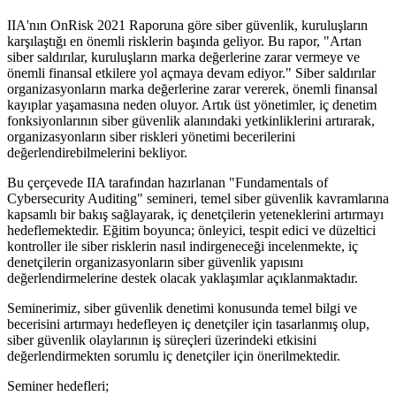
IIA'nın OnRisk 2021 Raporuna göre siber güvenlik, kuruluşların
karşılaştığı en önemli risklerin başında geliyor. Bu rapor, "Artan
siber saldırılar, kuruluşların marka değerlerine zarar vermeye ve
önemli finansal etkilere yol açmaya devam ediyor." Siber saldırılar
organizasyonların marka değerlerine zarar vererek, önemli finansal
kayıplar yaşamasına neden oluyor. Artık üst yönetimler, iç denetim
fonksiyonlarının siber güvenlik alanındaki yetkinliklerini artırarak,
organizasyonların siber riskleri yönetimi becerilerini
değerlendirebilmelerini bekliyor.
Bu çerçevede IIA tarafından hazırlanan "Fundamentals of
Cybersecurity Auditing" semineri, temel siber güvenlik kavramlarına
kapsamlı bir bakış sağlayarak, iç denetçilerin yeteneklerini artırmayı
hedeflemektedir. Eğitim boyunca; önleyici, tespit edici ve düzeltici
kontroller ile siber risklerin nasıl indirgeneceği incelenmekte, iç
denetçilerin organizasyonların siber güvenlik yapısını
değerlendirmelerine destek olacak yaklaşımlar açıklanmaktadır.
Seminerimiz, siber güvenlik denetimi konusunda temel bilgi ve
becerisini artırmayı hedefleyen iç denetçiler için tasarlanmış olup,
siber güvenlik olaylarının iş süreçleri üzerindeki etkisini
değerlendirmekten sorumlu iç denetçiler için önerilmektedir.
Seminer hedefleri;