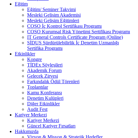
Eğitim
Eğitim/ Seminer Takvimi
Mesleki Gelişim Akademisi
Mesleki Gelişim Eğitimleri
COSO İç Kontrol Sertifikası Programı
COSO Kurumsal Risk Yönetimi Sertifikası Programı
IT General Controls Certificate Program (Online)
SİDUS Sürdürülebilirlik İç Denetim Uzmanlığı
Sertifika Programı
Etkinlikler
Kongre
TİDEx Söyleşileri
Akademik Forum
Gelecek Zirvesi
Farkındalık Ödül Törenleri
Toplantılar
Kamu Konferansı
Denetim Kulüpleri
Diğer Etkinlikler
Audit Fest
Kariyer Merkezi
Kariyer Merkezi
Güncel Kariyer Fırsatları
Hakkımızda
Vizyon & Misyon & Stratejik Hedefler