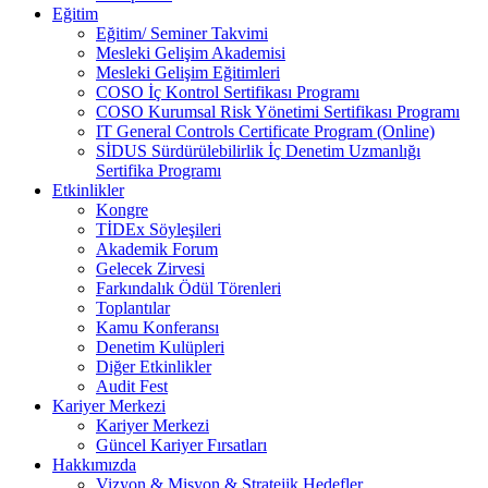
Eğitim
Eğitim/ Seminer Takvimi
Mesleki Gelişim Akademisi
Mesleki Gelişim Eğitimleri
COSO İç Kontrol Sertifikası Programı
COSO Kurumsal Risk Yönetimi Sertifikası Programı
IT General Controls Certificate Program (Online)
SİDUS Sürdürülebilirlik İç Denetim Uzmanlığı
Sertifika Programı
Etkinlikler
Kongre
TİDEx Söyleşileri
Akademik Forum
Gelecek Zirvesi
Farkındalık Ödül Törenleri
Toplantılar
Kamu Konferansı
Denetim Kulüpleri
Diğer Etkinlikler
Audit Fest
Kariyer Merkezi
Kariyer Merkezi
Güncel Kariyer Fırsatları
Hakkımızda
Vizyon & Misyon & Stratejik Hedefler