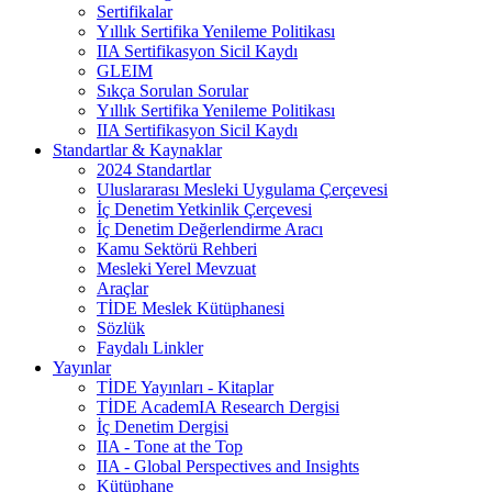
Sertifikalar
Yıllık Sertifika Yenileme Politikası
IIA Sertifikasyon Sicil Kaydı
GLEIM
Sıkça Sorulan Sorular
Yıllık Sertifika Yenileme Politikası
IIA Sertifikasyon Sicil Kaydı
Standartlar & Kaynaklar
2024 Standartlar
Uluslararası Mesleki Uygulama Çerçevesi
İç Denetim Yetkinlik Çerçevesi
İç Denetim Değerlendirme Aracı
Kamu Sektörü Rehberi
Mesleki Yerel Mevzuat
Araçlar
TİDE Meslek Kütüphanesi
Sözlük
Faydalı Linkler
Yayınlar
TİDE Yayınları - Kitaplar
TİDE AcademIA Research Dergisi
İç Denetim Dergisi
IIA - Tone at the Top
IIA - Global Perspectives and Insights
Kütüphane