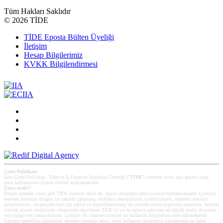
Tüm Hakları Saklıdır
©
2026 TİDE
TİDE Eposta Bülten Üyeliği
İletişim
Hesap Bilgilerimiz
KVKK Bilgilendirmesi
Çerez Politikası
İşbu Çerez Politikası, Türkiye İç Denetim Enstitüsü Derneği ("
TİDE
") internet sitesi için geçerli olup,
çerez kullanımına ilişkin ilkeleri açıklamaktadır.
Çerez nedir?
Birçok internet sitesi gibi TİDE internet sitesi de, çeşitli amaçlarla çerez (cookie) kullanmaktadır. Çerezler;
internet sitesinin düzgün bir şekilde çalışması, kullanıcı deneyiminin iyileştirilmesi, internet sitesinin
geliştirilmesi, ziyaretçiler için ilgi çekici ve kişiselleştirilmiş bir internet sitesi/uygulama amacıyla, internet
sitesini ziyaret ettiğinizde cihazınızda depolanan TİDE’ye ya da üçüncü şahıslara ait küçük metin dosyaları
veya bilgi/veri parçacıklarıdır. Çerezler ile, internet sitesine ait kullanım bilgileriniz elde edilmektedir.
Çerezler genellikle alındıkları internet sitesinin adını, çerez kullanım ömürlerini (cihazınızda ne kadar