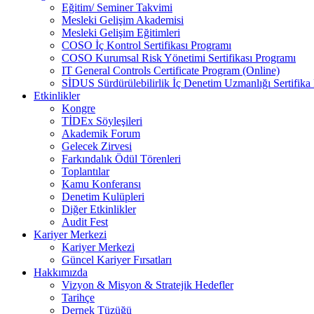
Eğitim/ Seminer Takvimi
Mesleki Gelişim Akademisi
Mesleki Gelişim Eğitimleri
COSO İç Kontrol Sertifikası Programı
COSO Kurumsal Risk Yönetimi Sertifikası Programı
IT General Controls Certificate Program (Online)
SİDUS Sürdürülebilirlik İç Denetim Uzmanlığı Sertifika
Etkinlikler
Kongre
TİDEx Söyleşileri
Akademik Forum
Gelecek Zirvesi
Farkındalık Ödül Törenleri
Toplantılar
Kamu Konferansı
Denetim Kulüpleri
Diğer Etkinlikler
Audit Fest
Kariyer Merkezi
Kariyer Merkezi
Güncel Kariyer Fırsatları
Hakkımızda
Vizyon & Misyon & Stratejik Hedefler
Tarihçe
Dernek Tüzüğü