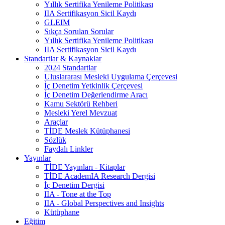
Yıllık Sertifika Yenileme Politikası
IIA Sertifikasyon Sicil Kaydı
GLEIM
Sıkça Sorulan Sorular
Yıllık Sertifika Yenileme Politikası
IIA Sertifikasyon Sicil Kaydı
Standartlar & Kaynaklar
2024 Standartlar
Uluslararası Mesleki Uygulama Çerçevesi
İç Denetim Yetkinlik Çerçevesi
İç Denetim Değerlendirme Aracı
Kamu Sektörü Rehberi
Mesleki Yerel Mevzuat
Araçlar
TİDE Meslek Kütüphanesi
Sözlük
Faydalı Linkler
Yayınlar
TİDE Yayınları - Kitaplar
TİDE AcademIA Research Dergisi
İç Denetim Dergisi
IIA - Tone at the Top
IIA - Global Perspectives and Insights
Kütüphane
Eğitim