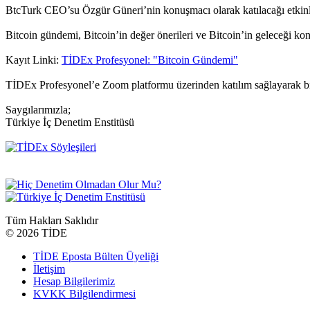
BtcTurk CEO’su Özgür Güneri’nin konuşmacı olarak katılacağı etki
Bitcoin gündemi, Bitcoin’in değer önerileri ve Bitcoin’in geleceği k
Kayıt Linki:
TİDEx Profesyonel: "Bitcoin Gündemi"
TİDEx Profesyonel’e Zoom platformu üzerinden katılım sağlayarak bir
Saygılarımızla;
Türkiye İç Denetim Enstitüsü
Tüm Hakları Saklıdır
©
2026 TİDE
TİDE Eposta Bülten Üyeliği
İletişim
Hesap Bilgilerimiz
KVKK Bilgilendirmesi