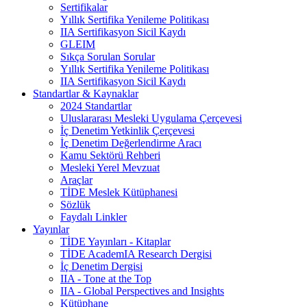
Sertifikalar
Yıllık Sertifika Yenileme Politikası
IIA Sertifikasyon Sicil Kaydı
GLEIM
Sıkça Sorulan Sorular
Yıllık Sertifika Yenileme Politikası
IIA Sertifikasyon Sicil Kaydı
Standartlar & Kaynaklar
2024 Standartlar
Uluslararası Mesleki Uygulama Çerçevesi
İç Denetim Yetkinlik Çerçevesi
İç Denetim Değerlendirme Aracı
Kamu Sektörü Rehberi
Mesleki Yerel Mevzuat
Araçlar
TİDE Meslek Kütüphanesi
Sözlük
Faydalı Linkler
Yayınlar
TİDE Yayınları - Kitaplar
TİDE AcademIA Research Dergisi
İç Denetim Dergisi
IIA - Tone at the Top
IIA - Global Perspectives and Insights
Kütüphane