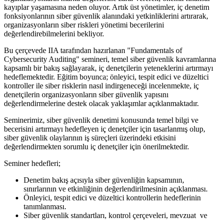
kayıplar yaşamasına neden oluyor. Artık üst yönetimler, iç denetim
fonksiyonlarının siber güvenlik alanındaki yetkinliklerini artırarak,
organizasyonların siber riskleri yönetimi becerilerini
değerlendirebilmelerini bekliyor.
Bu çerçevede IIA tarafından hazırlanan "Fundamentals of
Cybersecurity Auditing" semineri, temel siber güvenlik kavramlarına
kapsamlı bir bakış sağlayarak, iç denetçilerin yeteneklerini artırmayı
hedeflemektedir. Eğitim boyunca; önleyici, tespit edici ve düzeltici
kontroller ile siber risklerin nasıl indirgeneceği incelenmekte, iç
denetçilerin organizasyonların siber güvenlik yapısını
değerlendirmelerine destek olacak yaklaşımlar açıklanmaktadır.
Seminerimiz, siber güvenlik denetimi konusunda temel bilgi ve
becerisini artırmayı hedefleyen iç denetçiler için tasarlanmış olup,
siber güvenlik olaylarının iş süreçleri üzerindeki etkisini
değerlendirmekten sorumlu iç denetçiler için önerilmektedir.
Seminer hedefleri;
Denetim bakış açısıyla siber güvenliğin kapsamının,
sınırlarının ve etkinliğinin değerlendirilmesinin açıklanması.
Önleyici, tespit edici ve düzeltici kontrollerin hedeflerinin
tanımlanması.
Siber güvenlik standartları, kontrol çerçeveleri, mevzuat ve