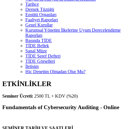
Tarihçe
Dernek Tüzüğü
Enstitü Organları
Faaliyet Raporları
Genel Kurullar
Kurumsal Yönetim İlkelerine Uyum Derecelendirme
Raporları
Basında TİDE
TİDE Bellek
Sanal Müze
TİDE Şeref Defteri
TİDE Görselleri
İletişim
Hiç Denetim Olmadan Olur Mu?
ETKİNLİKLER
Seminer Ücreti:
2500 TL + KDV (%20)
Fundamentals of Cybersecurity Auditing - Online
SEMİNER TARİH VE SAATLERİ