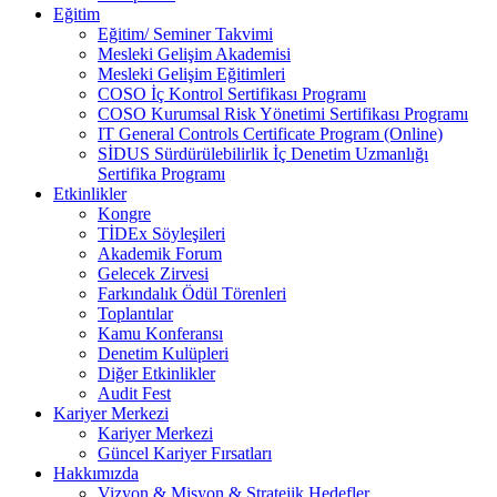
Eğitim
Eğitim/ Seminer Takvimi
Mesleki Gelişim Akademisi
Mesleki Gelişim Eğitimleri
COSO İç Kontrol Sertifikası Programı
COSO Kurumsal Risk Yönetimi Sertifikası Programı
IT General Controls Certificate Program (Online)
SİDUS Sürdürülebilirlik İç Denetim Uzmanlığı
Sertifika Programı
Etkinlikler
Kongre
TİDEx Söyleşileri
Akademik Forum
Gelecek Zirvesi
Farkındalık Ödül Törenleri
Toplantılar
Kamu Konferansı
Denetim Kulüpleri
Diğer Etkinlikler
Audit Fest
Kariyer Merkezi
Kariyer Merkezi
Güncel Kariyer Fırsatları
Hakkımızda
Vizyon & Misyon & Stratejik Hedefler