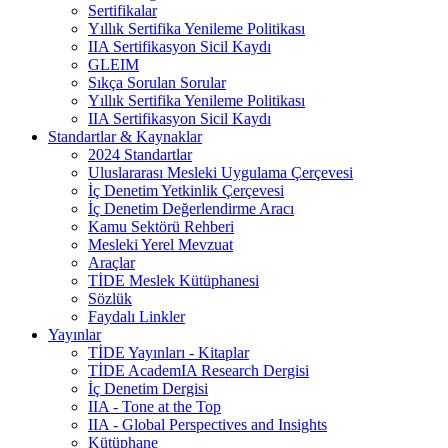
Sertifikalar
Yıllık Sertifika Yenileme Politikası
IIA Sertifikasyon Sicil Kaydı
GLEIM
Sıkça Sorulan Sorular
Yıllık Sertifika Yenileme Politikası
IIA Sertifikasyon Sicil Kaydı
Standartlar & Kaynaklar
2024 Standartlar
Uluslararası Mesleki Uygulama Çerçevesi
İç Denetim Yetkinlik Çerçevesi
İç Denetim Değerlendirme Aracı
Kamu Sektörü Rehberi
Mesleki Yerel Mevzuat
Araçlar
TİDE Meslek Kütüphanesi
Sözlük
Faydalı Linkler
Yayınlar
TİDE Yayınları - Kitaplar
TİDE AcademIA Research Dergisi
İç Denetim Dergisi
IIA - Tone at the Top
IIA - Global Perspectives and Insights
Kütüphane