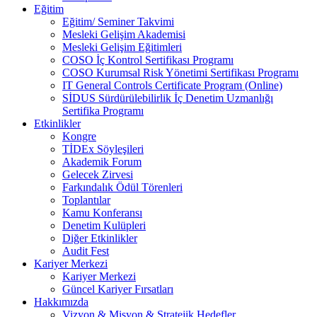
Eğitim
Eğitim/ Seminer Takvimi
Mesleki Gelişim Akademisi
Mesleki Gelişim Eğitimleri
COSO İç Kontrol Sertifikası Programı
COSO Kurumsal Risk Yönetimi Sertifikası Programı
IT General Controls Certificate Program (Online)
SİDUS Sürdürülebilirlik İç Denetim Uzmanlığı
Sertifika Programı
Etkinlikler
Kongre
TİDEx Söyleşileri
Akademik Forum
Gelecek Zirvesi
Farkındalık Ödül Törenleri
Toplantılar
Kamu Konferansı
Denetim Kulüpleri
Diğer Etkinlikler
Audit Fest
Kariyer Merkezi
Kariyer Merkezi
Güncel Kariyer Fırsatları
Hakkımızda
Vizyon & Misyon & Stratejik Hedefler