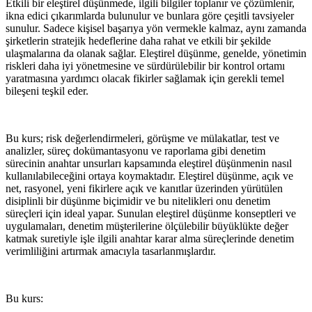
Etkili bir eleştirel düşünmede, ilgili bilgiler toplanır ve çözümlenir,
ikna edici çıkarımlarda bulunulur ve bunlara göre çeşitli tavsiyeler
sunulur. Sadece kişisel başarıya yön vermekle kalmaz, aynı zamanda
şirketlerin stratejik hedeflerine daha rahat ve etkili bir şekilde
ulaşmalarına da olanak sağlar. Eleştirel düşünme, genelde, yönetimin
riskleri daha iyi yönetmesine ve sürdürülebilir bir kontrol ortamı
yaratmasına yardımcı olacak fikirler sağlamak için gerekli temel
bileşeni teşkil eder.
Bu kurs; risk değerlendirmeleri, görüşme ve mülakatlar, test ve
analizler, süreç dokümantasyonu ve raporlama gibi denetim
sürecinin anahtar unsurları kapsamında eleştirel düşünmenin nasıl
kullanılabileceğini ortaya koymaktadır. Eleştirel düşünme, açık ve
net, rasyonel, yeni fikirlere açık ve kanıtlar üzerinden yürütülen
disiplinli bir düşünme biçimidir ve bu nitelikleri onu denetim
süreçleri için ideal yapar. Sunulan eleştirel düşünme konseptleri ve
uygulamaları, denetim müşterilerine ölçülebilir büyüklükte değer
katmak suretiyle işle ilgili anahtar karar alma süreçlerinde denetim
verimliliğini artırmak amacıyla tasarlanmışlardır.
Bu kurs: