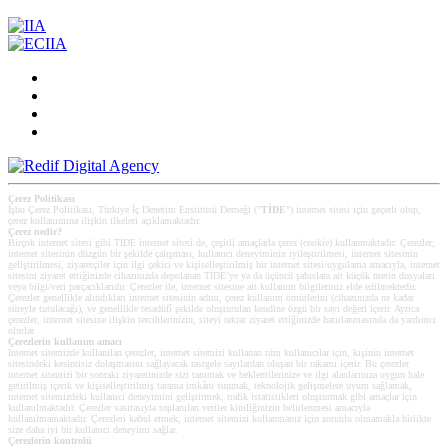
Çerez Politikası
İşbu Çerez Politikası, Türkiye İç Denetim Enstitüsü Derneği ("
TİDE
") internet sitesi için geçerli olup,
çerez kullanımına ilişkin ilkeleri açıklamaktadır.
Çerez nedir?
Birçok internet sitesi gibi TİDE internet sitesi de, çeşitli amaçlarla çerez (cookie) kullanmaktadır. Çerezler;
internet sitesinin düzgün bir şekilde çalışması, kullanıcı deneyiminin iyileştirilmesi, internet sitesinin
geliştirilmesi, ziyaretçiler için ilgi çekici ve kişiselleştirilmiş bir internet sitesi/uygulama amacıyla, internet
sitesini ziyaret ettiğinizde cihazınızda depolanan TİDE’ye ya da üçüncü şahıslara ait küçük metin dosyaları
veya bilgi/veri parçacıklarıdır. Çerezler ile, internet sitesine ait kullanım bilgileriniz elde edilmektedir.
Çerezler genellikle alındıkları internet sitesinin adını, çerez kullanım ömürlerini (cihazınızda ne kadar
süreyle tutulacağı), ve genellikle tesadüfî şekilde oluşturulan kendine özgü bir sayı değeri içerir. Ayrıca
çerezler, internet sitesine ilişkin tercihlerinizin, siteyi tekrar ziyaret ettiğinizde hatırlanmasında da yardımcı
olurlar.
Çerezlerin kullanım amacı
Internet sitemizde kullanılan çerezler, internet sitemizi kullanan tüm kullanıcılar için, kişinin internet
sitesindeki kesintisiz dolaşmasını sağlayacak rastgele sayılardan oluşan bir rakamı içerir. Bu çerezler
internet sitemizi bir sonraki ziyaretinizde sizi tanımak ve beklentilerinize ve ilgi alanlarınıza uygun hale
getirilmiş içerik ve kişiselleştirilmiş tarama imkânı sunmak, teknolojik gelişmelere uyum sağlamak,
internet sitemizdeki kullanıcı deneyimini geliştirmek, trafik istatistikleri oluşturmak gibi amaçlar için
kullanılmaktadır. Çerezler vasıtasıyla toplanılan veriler kimliğinizin belirlenmesi amacıyla
kullanılmamaktadır. Çerezleri kabul etmek, internet sitemizi kullanmanız için zorunlu olmamakla birlikte
size daha iyi bir kullanıcı deneyimi sağlar.
Çerezlerin kontrolü