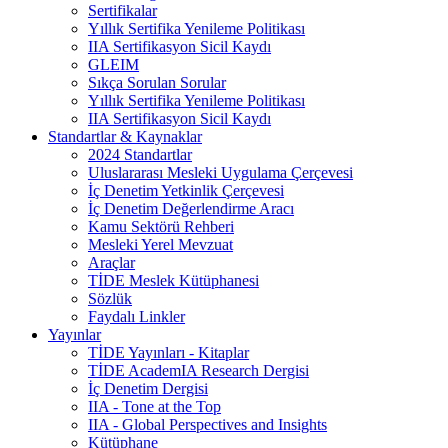
Sertifikalar
Yıllık Sertifika Yenileme Politikası
IIA Sertifikasyon Sicil Kaydı
GLEIM
Sıkça Sorulan Sorular
Yıllık Sertifika Yenileme Politikası
IIA Sertifikasyon Sicil Kaydı
Standartlar & Kaynaklar
2024 Standartlar
Uluslararası Mesleki Uygulama Çerçevesi
İç Denetim Yetkinlik Çerçevesi
İç Denetim Değerlendirme Aracı
Kamu Sektörü Rehberi
Mesleki Yerel Mevzuat
Araçlar
TİDE Meslek Kütüphanesi
Sözlük
Faydalı Linkler
Yayınlar
TİDE Yayınları - Kitaplar
TİDE AcademIA Research Dergisi
İç Denetim Dergisi
IIA - Tone at the Top
IIA - Global Perspectives and Insights
Kütüphane