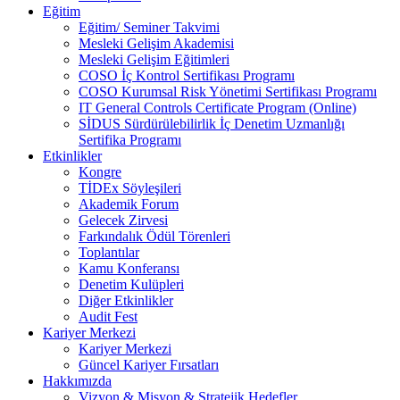
Eğitim
Eğitim/ Seminer Takvimi
Mesleki Gelişim Akademisi
Mesleki Gelişim Eğitimleri
COSO İç Kontrol Sertifikası Programı
COSO Kurumsal Risk Yönetimi Sertifikası Programı
IT General Controls Certificate Program (Online)
SİDUS Sürdürülebilirlik İç Denetim Uzmanlığı
Sertifika Programı
Etkinlikler
Kongre
TİDEx Söyleşileri
Akademik Forum
Gelecek Zirvesi
Farkındalık Ödül Törenleri
Toplantılar
Kamu Konferansı
Denetim Kulüpleri
Diğer Etkinlikler
Audit Fest
Kariyer Merkezi
Kariyer Merkezi
Güncel Kariyer Fırsatları
Hakkımızda
Vizyon & Misyon & Stratejik Hedefler