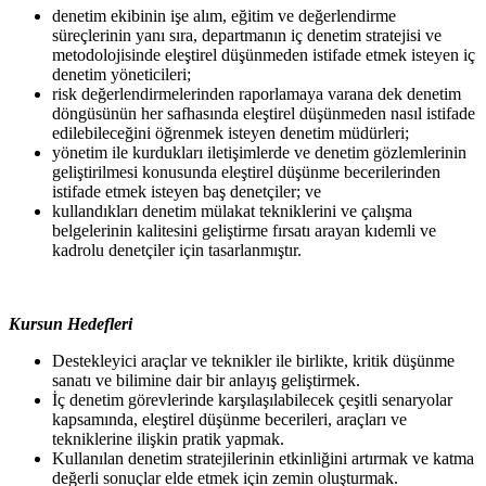
denetim ekibinin işe alım, eğitim ve değerlendirme
süreçlerinin yanı sıra, departmanın iç denetim stratejisi ve
metodolojisinde eleştirel düşünmeden istifade etmek isteyen iç
denetim yöneticileri;
risk değerlendirmelerinden raporlamaya varana dek denetim
döngüsünün her safhasında eleştirel düşünmeden nasıl istifade
edilebileceğini öğrenmek isteyen denetim müdürleri;
yönetim ile kurdukları iletişimlerde ve denetim gözlemlerinin
geliştirilmesi konusunda eleştirel düşünme becerilerinden
istifade etmek isteyen baş denetçiler; ve
kullandıkları denetim mülakat tekniklerini ve çalışma
belgelerinin kalitesini geliştirme fırsatı arayan kıdemli ve
kadrolu denetçiler için tasarlanmıştır.
Kursun Hedefleri
Destekleyici araçlar ve teknikler ile birlikte, kritik düşünme
sanatı ve bilimine dair bir anlayış geliştirmek.
İç denetim görevlerinde karşılaşılabilecek çeşitli senaryolar
kapsamında, eleştirel düşünme becerileri, araçları ve
tekniklerine ilişkin pratik yapmak.
Kullanılan denetim stratejilerinin etkinliğini artırmak ve katma
değerli sonuçlar elde etmek için zemin oluşturmak.